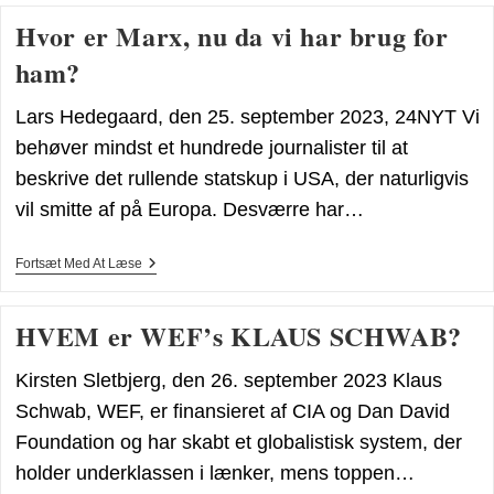
I
Hvor er Marx, nu da vi har brug for
Gang
ham?
Lars Hedegaard, den 25. september 2023, 24NYT Vi
behøver mindst et hundrede journalister til at
beskrive det rullende statskup i USA, der naturligvis
vil smitte af på Europa. Desværre har…
Hvor
Fortsæt Med At Læse
Er
Marx,
Nu
HVEM er WEF’s KLAUS SCHWAB?
Da
Vi
Har
Kirsten Sletbjerg, den 26. september 2023 Klaus
Brug
For
Schwab, WEF, er finansieret af CIA og Dan David
Ham?
Foundation og har skabt et globalistisk system, der
holder underklassen i lænker, mens toppen…