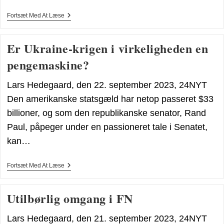
SKATTELETTELSERNES
Fortsæt Med At Læse
SKARPE
KLO?
Er Ukraine-krigen i virkeligheden en
pengemaskine?
Lars Hedegaard, den 22. september 2023, 24NYT
Den amerikanske statsgæld har netop passeret $33
billioner, og som den republikanske senator, Rand
Paul, påpeger under en passioneret tale i Senatet,
kan…
Er
Fortsæt Med At Læse
Ukraine-
Krigen
I
Utilbørlig omgang i FN
Virkeligheden
En
Pengemaskine?
Lars Hedegaard, den 21. september 2023, 24NYT