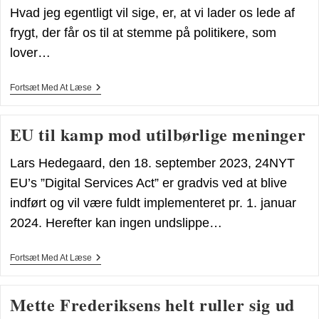
Hvad jeg egentligt vil sige, er, at vi lader os lede af
frygt, der får os til at stemme på politikere, som
lover…
En
Fortsæt Med At Læse
Ateistisk
Prædiken
EU til kamp mod utilbørlige meninger
Lars Hedegaard, den 18. september 2023, 24NYT
EU’s ”Digital Services Act” er gradvis ved at blive
indført og vil være fuldt implementeret pr. 1. januar
2024. Herefter kan ingen undslippe…
EU
Fortsæt Med At Læse
Til
Kamp
Mod
Mette Frederiksens helt ruller sig ud
Utilbørlige
Meninger