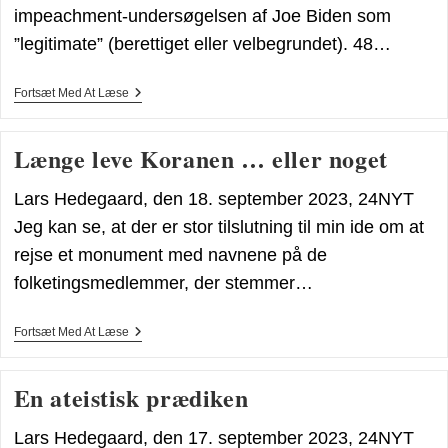
impeachment-undersøgelsen af Joe Biden som
”legitimate” (berettiget eller velbegrundet). 48…
Magthaverne
Fortsæt Med At Læse
Har
Et
Problem,
Længe leve Koranen … eller noget
Nemlig
Befolkningen
Lars Hedegaard, den 18. september 2023, 24NYT
Jeg kan se, at der er stor tilslutning til min ide om at
rejse et monument med navnene på de
folketingsmedlemmer, der stemmer…
Længe
Fortsæt Med At Læse
Leve
Koranen
…
En ateistisk prædiken
Eller
Noget
Lars Hedegaard, den 17. september 2023, 24NYT