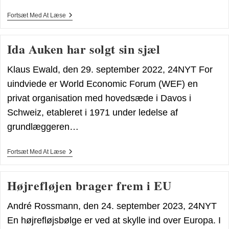
HVEM
Fortsæt Med At Læse
Er
WEF’s
KLAUS
Ida Auken har solgt sin sjæl
SCHWAB?
Klaus Ewald, den 29. september 2022, 24NYT For
uindviede er World Economic Forum (WEF) en
privat organisation med hovedsæde i Davos i
Schweiz, etableret i 1971 under ledelse af
grundlæggeren…
Ida
Fortsæt Med At Læse
Auken
Har
Solgt
Højrefløjen brager frem i EU
Sin
Sjæl
André Rossmann, den 24. september 2023, 24NYT
En højrefløjsbølge er ved at skylle ind over Europa. I