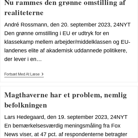
Nu rammes den grønne omstilling af
I
Rom
realiteterne
André Rossmann, den 20. september 2023, 24NYT
Den grønne omstilling i EU er udtryk for en
klassekamp mellem arbejder/middelklassen og EU-
landenes elite af akademisk uddannede politikere,
der lever i en…
Nu
Fortsæt Med At Læse
Rammes
Den
Grønne
Magthaverne har et problem, nemlig
Omstilling
Af
befolkningen
Realiteterne
Lars Hedegaard, den 19. september 2023, 24NYT
En bemærkelsesværdig meningsmåling fra Fox
News viser, at 47 pct. af respondenterne betragter