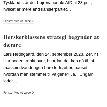
Tyskland står det højrenationale AfD til 23 pct.,
hvilket er mere end kanslerpartiet…
Højrefløjen
Fortsæt Med At Læse
Brager
Frem
I
Herskerklassens strategi begynder at
EU
dæmre
Lars Hedegaard, den 24. september 2023, 24NYT
Har nogen tænkt over, hvordan det kan gå til, at
masseindvandringen bare fortsætter, uanset
hvordan man stemmer til valgene? Ja, i Ungarn
lader…
Herskerklassens
Fortsæt Med At Læse
Strategi
Begynder
At