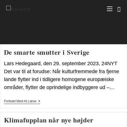
Skip
to
content
De smarte smutter i Sverige
Lars Hedegaard, den 29. september 2023, 24NYT
Det var til at forudse: Når kulturfremmede fra fjerne
lande flytter ind i tidligere homogene europæiske
områder, flytter de oprindelige indbyggere ud –…
De
Fortsæt Med At Læse
Smarte
Smutter
I
Klimafupplan når nye højder
Sverige