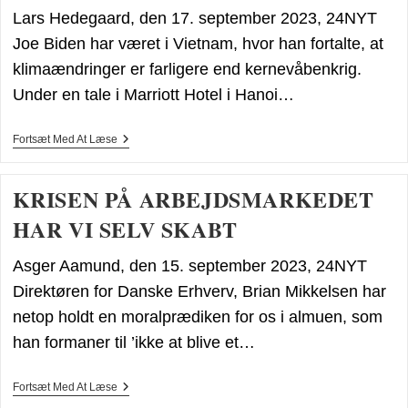
Lars Hedegaard, den 17. september 2023, 24NYT
Joe Biden har været i Vietnam, hvor han fortalte, at
klimaændringer er farligere end kernevåbenkrig.
Under en tale i Marriott Hotel i Hanoi…
Mette
Fortsæt Med At Læse
Frederiksens
Helt
Ruller
KRISEN PÅ ARBEJDSMARKEDET
Sig
Ud
HAR VI SELV SKABT
Asger Aamund, den 15. september 2023, 24NYT
Direktøren for Danske Erhverv, Brian Mikkelsen har
netop holdt en moralprædiken for os i almuen, som
han formaner til ’ikke at blive et…
KRISEN
Fortsæt Med At Læse
PÅ