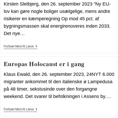
Kirsten Sletbjerg, den 26. september 2023 "Ny EU-
lov kan gøre nogle boliger usælgelige, mens andre
risikerer en kæmperegning Op mod 45 pct. af
bygningsmassen skal energirenoveres inden 2033.
Det nye…
Klimafupplan
Fortsæt Med At Læse
Når
Nye
Højder
Europas Holocaust er i gang
Klaus Ewald, den 26. september 2023, 24NYT 6.000
migranter ankommet til den italienske ø Lampedusa
på 48 timer, sekstusinde over den forgangne
weekend. Det svarer til befolkningen i Assens by.…
Europas
Fortsæt Med At Læse
Holocaust
Er