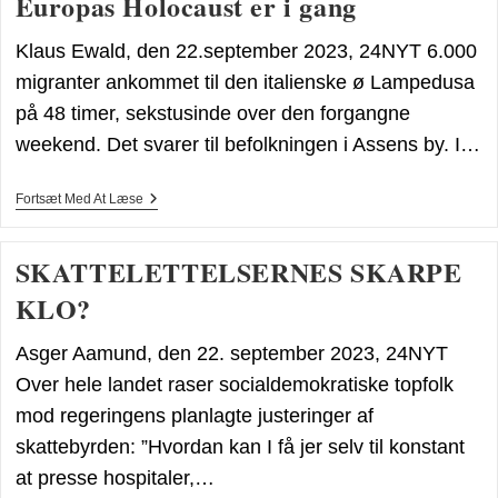
Europas Holocaust er i gang
Dæmre
Klaus Ewald, den 22.september 2023, 24NYT 6.000
migranter ankommet til den italienske ø Lampedusa
på 48 timer, sekstusinde over den forgangne
weekend. Det svarer til befolkningen i Assens by. I…
Europas
Fortsæt Med At Læse
Holocaust
Er
I
SKATTELETTELSERNES SKARPE
Gang
KLO?
Asger Aamund, den 22. september 2023, 24NYT
Over hele landet raser socialdemokratiske topfolk
mod regeringens planlagte justeringer af
skattebyrden: ”Hvordan kan I få jer selv til konstant
at presse hospitaler,…