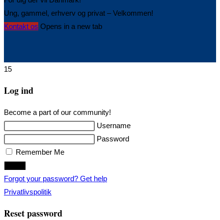
Ung, gammel, erhverv og privat – Velkommen!
Kontakt os
Opens in a new tab
15
Log ind
Become a part of our community!
Username
Password
Remember Me
Login
Forgot your password? Get help
Privatlivspolitik
Reset password