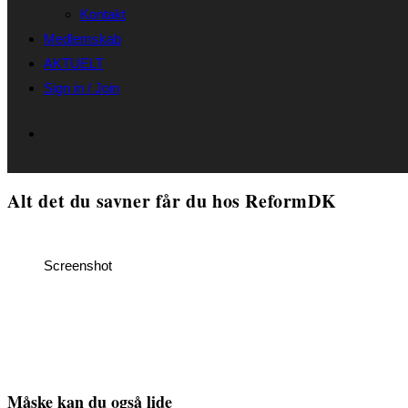
Kontakt
Medlemskab
AKTUELT
Sign in / Join
Alt det du savner får du hos ReformDK
Screenshot
Måske kan du også lide