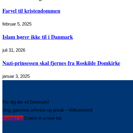
Farvel til kristendommen
februar 5, 2025
Islam hører ikke til i Danmark
juli 31, 2026
Nazi-prinsessen skal fjernes fra Roskilde Domkirke
januar 3, 2025
For dig der vil Danmark!
Ung, gammel, erhverv og privat – Velkommen!
Kontakt os
Opens in a new tab