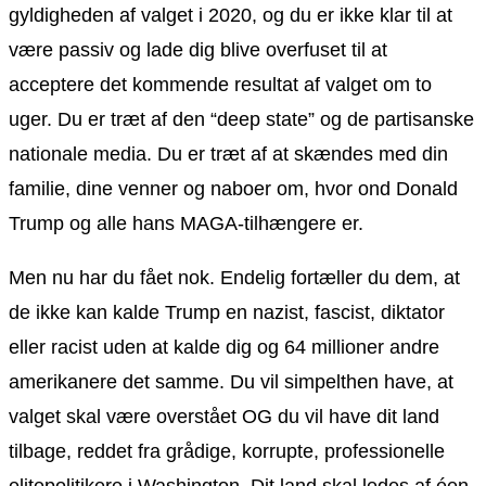
gyldigheden af valget i 2020, og du er ikke klar til at
være passiv og lade dig blive overfuset til at
acceptere det kommende resultat af valget om to
uger. Du er træt af den “deep state” og de partisanske
nationale media. Du er træt af at skændes med din
familie, dine venner og naboer om, hvor ond Donald
Trump og alle hans MAGA-tilhængere er.
Men nu har du fået nok. Endelig fortæller du dem, at
de ikke kan kalde Trump en nazist, fascist, diktator
eller racist uden at kalde dig og 64 millioner andre
amerikanere det samme. Du vil simpelthen have, at
valget skal være overstået OG du vil have dit land
tilbage, reddet fra grådige, korrupte, professionelle
elitepolitikere i Washington. Dit land skal ledes af éen,