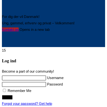
For dig der vil Danmark!
Ung, gammel, erhverv og privat – Velkommen!
Kontakt os
Opens in a new tab
15
Log ind
Become a part of our community!
Username
Password
Remember Me
Login
Forgot your password? Get help