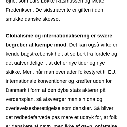
øjne, som Lars Løkke Rasmussen og Mette
Frederiksen. De sidstnævnte er giften i den
smukke danske skovsø.
Globalisme og internationalisering er svære
begreber at kæmpe imod
. Det kan også virke en
kende bagstræberisk helt at se bort fra fordele og
det uafvendelige i, at det er nye tider og nye
skikke. Men, når man overlader folkestyret til EU,
internationale konventioner og kræfter uden for
Danmark i form af den dybe stats aktører på
verdensplan, så afsværger man sin dna og
overlevelsesberettigelse som dansker. Så bliver
det rødbedefarvede pas mere et udtryk for, at folk
er danskere af navn, men ikke af gavn, opfattelse