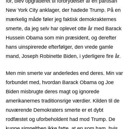
for, blev opgraderet til forbrydelser af en partisan
New York City anklager, der hadede Trump. På en
mærkelig måde føler jeg faktisk demokrakternes
smerte, da jeg selv har oplevet otte år med Barack
Hussein Obama som min præsident, og derefter
hans uinspirerede efterfølger, den vrede gamle
mand, Joseph Robinette Biden, i yderligere fire år.
Men min smerte var anderledes end deres. Min var
forbundet med, hvordan Barack Obama og Joe
Biden misbrugte deres magt og ignorede
amerikanernes traditionsrige værdier. Kilden til de
nuværende Demokraters smerte er et dybt
rodfæstet og uforbeholdent had mod Trump. De
kunne simpelthen ikke fatte, at en som ham, hvis