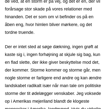
de ved, at en storm er på vej, og det er en, der vil
forårsage stor skade på vores relationer med
hinanden. Det er som om vi befinder os på en
åben eng, hvor himlen bliver mørkere, og det
tordne truende.
Der er intet sted at søge dækning, ingen grøft at
kaste sig i, ingen forhøjning at skjule sig bag, kun
en flad slette, der ikke giver beskyttelse mod det,
der kommer. Storme kommer og storme går, men
nogle storme er farligere end andre og kan ændre
landskabet radikalt især når man tale om politiske
storme der tit ødelægger venskaber. Jeg voksede
op i Amerikas mejeriland blandt de klogeste
mennesker i Amerika, landmænd. Hvis du virkelig