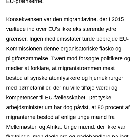
EU-grænserne.
Konsekvensen var den migrantlavine, der i 2015
væltede ind over EU’s ikke eksisterende ydre
grænser. Ingen medlemsstater turde bebrejde EU-
Kommissionen denne organisatoriske fiasko og
pligtforsømmelse. Tværtimod forsøgte politikere og
medier at forklare, at migrantstrømmen mest
bestod af syriske atomfysikere og hjernekirurger
med børnefamilier, der nu ville tilføje værdi og
kompetencer til EU-fællesskabet. Det tyske
arbejdsministerium har dog påvist, at 80 procent af
migranterne bestod af enlige unge mænd fra
Mellemøsten og Afrika. Unge mænd, der ikke var
flygtninge, men daglejere og gadehandlere på jagt