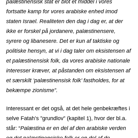
palæstinensisk stat er blot et middel i vores
fortsatte kamp for vores arabiske enhed imod
staten Israel. Realiteten den dag i dag er, at der
ikke er forskel på jordanere, palæstinensere,
syrere og libanesere. Det er kun af taktiske og
politiske hensyn, at vi i dag taler om eksistensen af
et palæstinensisk folk, da vores arabiske nationale
interesser kræver, at påstanden om eksistensen af
et særskilt ’palæstinensisk folk’ fastholdes, for at
bekæmpe zionisme”.
Interessant er det også, at det hele genbekræftes i
selve Fatah’s ”grundlov” (kapitel 1), hvor der bl.a.
står: “
Palæstina er en del af den arabiske verden
og det palæstinensiske folk er en del af de