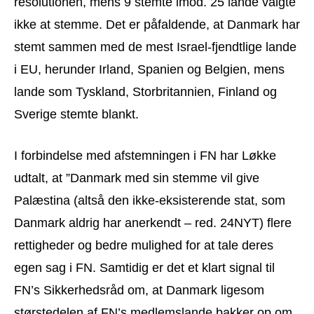
resolutionen, mens 9 stemte imod. 25 lande valgte
ikke at stemme. Det er påfaldende, at Danmark har
stemt sammen med de mest Israel-fjendtlige lande
i EU, herunder Irland, Spanien og Belgien, mens
lande som Tyskland, Storbritannien, Finland og
Sverige stemte blankt.
I forbindelse med afstemningen i FN har Løkke
udtalt, at ”Danmark med sin stemme vil give
Palæstina (altså den ikke-eksisterende stat, som
Danmark aldrig har anerkendt – red. 24NYT) flere
rettigheder og bedre mulighed for at tale deres
egen sag i FN. Samtidig er det et klart signal til
FN’s Sikkerhedsråd om, at Danmark ligesom
størstedelen af FN’s medlemslande bakker op om,