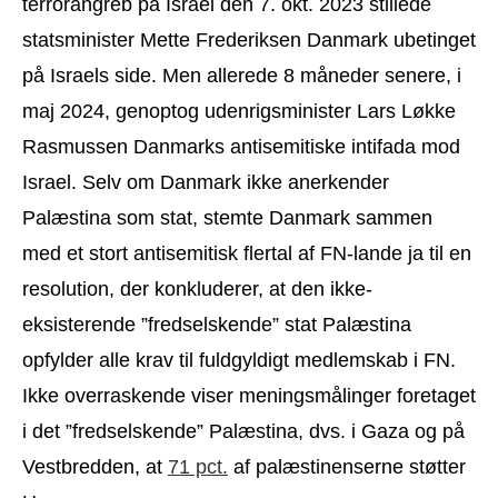
terrorangreb på Israel den 7. okt. 2023 stillede
statsminister Mette Frederiksen Danmark ubetinget
på Israels side. Men allerede 8 måneder senere, i
maj 2024, genoptog udenrigsminister Lars Løkke
Rasmussen Danmarks antisemitiske intifada mod
Israel. Selv om Danmark ikke anerkender
Palæstina som stat, stemte Danmark sammen
med et stort antisemitisk flertal af FN-lande ja til en
resolution, der konkluderer, at den ikke-
eksisterende ”fredselskende” stat Palæstina
opfylder alle krav til fuldgyldigt medlemskab i FN.
Ikke overraskende viser meningsmålinger foretaget
i det ”fredselskende” Palæstina, dvs. i Gaza og på
Vestbredden, at
71 pct.
af palæstinenserne støtter