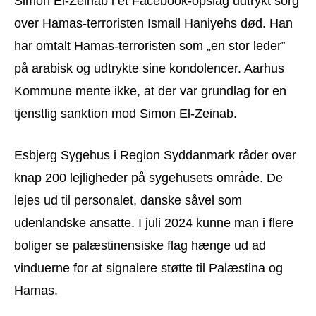
Simon El-Zeinab i et Facebook-opslag udtrykt sorg
over Hamas-terroristen Ismail Haniyehs død. Han
har omtalt Hamas-terroristen som „en stor leder‟
på arabisk og udtrykte sine kondolencer. Aarhus
Kommune mente ikke, at der var grundlag for en
tjenstlig sanktion mod Simon El-Zeinab.
Esbjerg Sygehus i Region Syddanmark råder over
knap 200 lejligheder på sygehusets område. De
lejes ud til personalet, danske såvel som
udenlandske ansatte. I juli 2024 kunne man i flere
boliger se palæstinensiske flag hænge ud ad
vinduerne for at signalere støtte til Palæstina og
Hamas.