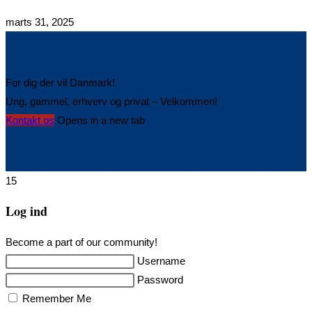
marts 31, 2025
For dig der vil Danmark!
Ung, gammel, erhverv og privat – Velkommen!
Kontakt os
Opens in a new tab
15
Log ind
Become a part of our community!
Username
Password
Remember Me