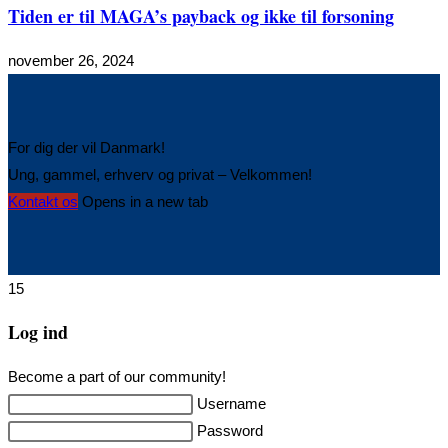
Tiden er til MAGA’s payback og ikke til forsoning
november 26, 2024
For dig der vil Danmark!
Ung, gammel, erhverv og privat – Velkommen!
Kontakt os
Opens in a new tab
15
Log ind
Become a part of our community!
Username
Password