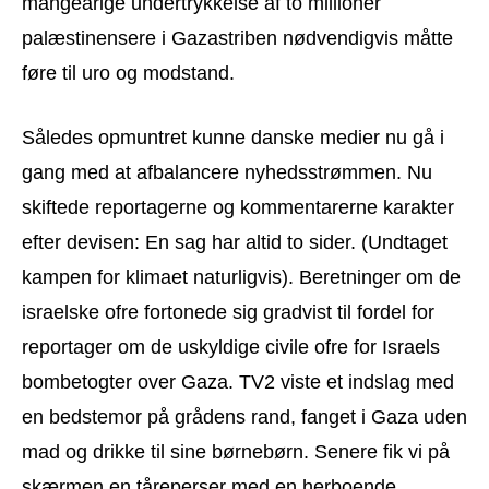
mangeårige undertrykkelse af to millioner
palæstinensere i Gazastriben nødvendigvis måtte
føre til uro og modstand.
Således opmuntret kunne danske medier nu gå i
gang med at afbalancere nyhedsstrømmen. Nu
skiftede reportagerne og kommentarerne karakter
efter devisen: En sag har altid to sider. (Undtaget
kampen for klimaet naturligvis). Beretninger om de
israelske ofre fortonede sig gradvist til fordel for
reportager om de uskyldige civile ofre for Israels
bombetogter over Gaza. TV2 viste et indslag med
en bedstemor på grådens rand, fanget i Gaza uden
mad og drikke til sine børnebørn. Senere fik vi på
skærmen en tåreperser med en herboende