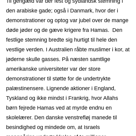
Til gengæld var der fest og sydlandsk stemning i
den arabiske gade; også i Danmark, hvor der i
demonstrationer og optog var jubel over de mange
døde jøder og de gæve krigere fra Hamas. Den
festlige stemning bredte sig hurtigt til hele den
vestlige verden. I Australien råbte muslimer i kor, at
jøderne skulle gasses. På næsten samtlige
amerikanske universiteter var der store
demonstrationer til støtte for de undertrykte
palæstinensere. Lignende aktioner i England,
Tyskland og ikke mindst i Frankrig, hvor Allahs
børn fejrede Hamas ved at myrde endnu en
skolelærer. Den danske venstrefløj manede til
besindighed og mindede om, at Israels