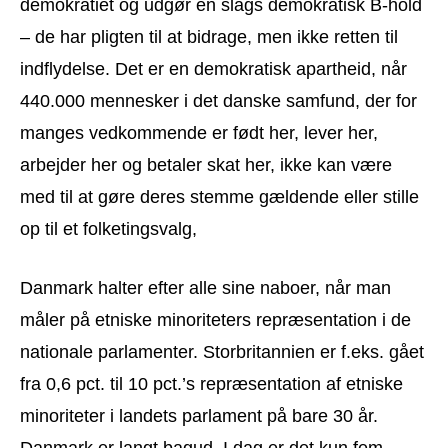
demokratiet og udgør en slags demokratisk B-hold
– de har pligten til at bidrage, men ikke retten til
indflydelse. Det er en demokratisk apartheid, når
440.000 mennesker i det danske samfund, der for
manges vedkommende er født her, lever her,
arbejder her og betaler skat her, ikke kan være
med til at gøre deres stemme gældende eller stille
op til et folketingsvalg,
Danmark halter efter alle sine naboer, når man
måler på etniske minoriteters repræsentation i de
nationale parlamenter. Storbritannien er f.eks. gået
fra 0,6 pct. til 10 pct.’s repræsentation af etniske
minoriteter i landets parlament på bare 30 år.
Danmark er langt bagud. I dag er det kun fem