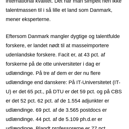
international kvalitet. Det har man simpelt hen ikke
talentmassen til i så lille et land som Danmark,
mener eksperterne.
Eftersom Danmark mangler dygtige og talentfulde
forskere, er landet nødt til at masseimportere
udenlandske forskere. Facit er, at 43 pct. af
forskerne på de otte universiteter i dag er
udlændinge. På tre af dem er der nu flere
udlændinge end danskere: På IT-Universitetet (IT-
U) er det 65 pct., på DTU er det 59 pct. og på CBS
er det 52 pct. 62 pct. af de 1.554 adjunkter er
udlændinge. 69 pct. af de 3.565 postdocs er
udlændinge. 44 pct. af de 5.109 ph.d.er er
udlændinge. Blandt professorerne er 77 pct.