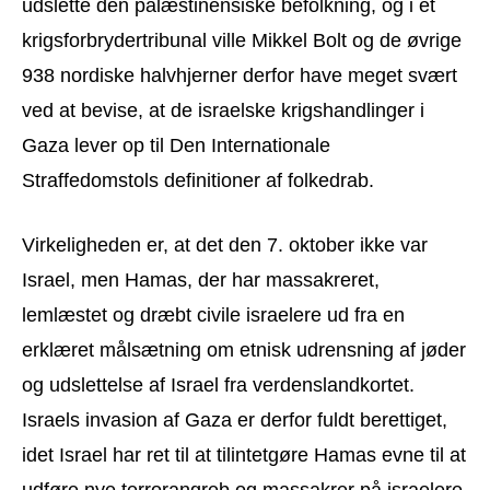
udslette den palæstinensiske befolkning, og i et
krigsforbrydertribunal ville Mikkel Bolt og de øvrige
938 nordiske halvhjerner derfor have meget svært
ved at bevise, at de israelske krigshandlinger i
Gaza lever op til Den Internationale
Straffedomstols definitioner af folkedrab.
Virkeligheden er, at det den 7. oktober ikke var
Israel, men Hamas, der har massakreret,
lemlæstet og dræbt civile israelere ud fra en
erklæret målsætning om etnisk udrensning af jøder
og udslettelse af Israel fra verdenslandkortet.
Israels invasion af Gaza er derfor fuldt berettiget,
idet Israel har ret til at tilintetgøre Hamas evne til at
udføre nye terrorangreb og massakrer på israelere.