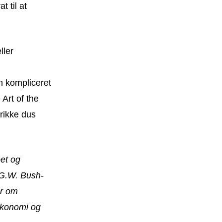
 til at
ller
n kompliceret
Art of the
drikke dus
et og
 G.W. Bush-
er om
 økonomi og