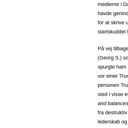
medierne i D
havde genindt
for at skrive
startskuddet 
På vej tilba
(Georg S.) so
spurgte ham 
vor einer Tr
personen Tru
sted i visse 
and balance
fra destrukti
lederskab og 