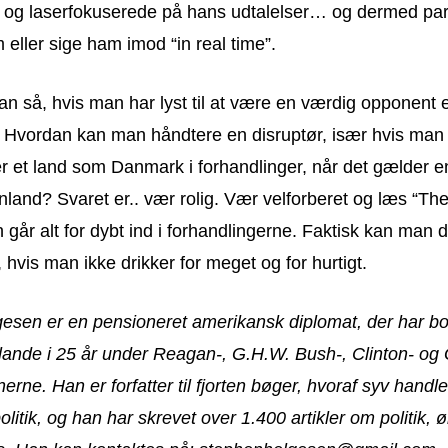
 og laserfokuserede på hans udtalelser… og dermed parat
 eller sige ham imod “in real time”.
 så, hvis man har lyst til at være en værdig opponent e
Hvordan kan man håndtere en disruptør, især hvis man
r et land som Danmark i forhandlinger, når det gælder e
and? Svaret er.. vær rolig. Vær velforberet og læs “The 
 går alt for dybt ind i forhandlingerne. Faktisk kan man 
hvis man ikke drikker for meget og for hurtigt.
esen er en pensioneret amerikansk diplomat, der har bo
 lande i 25 år under Reagan-, G.H.W. Bush-, Clinton- og
nerne. Han er forfatter til fjorten bøger, hvoraf syv handl
litik, og han har skrevet over 1.400 artikler om politik,