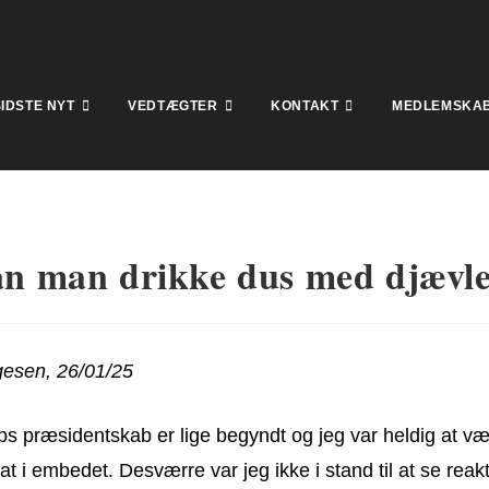
SIDSTE NYT
VEDTÆGTER
KONTAKT
MEDLEMSKA
n man drikke dus med djævl
esen, 26/01/25
s præsidentskab er lige begyndt og jeg var heldig at v
at i embedet. Desværre var jeg ikke i stand til at se reak