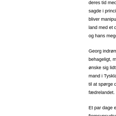
deres tid me
sagde i princ
bliver manipu
land med et 
og hans mege
Georg indrømm
behageligt, m
ønske sig lid
mand i Tyskl
til at spørge
fædrelandet.
Et par dage e
fjernsynsuds