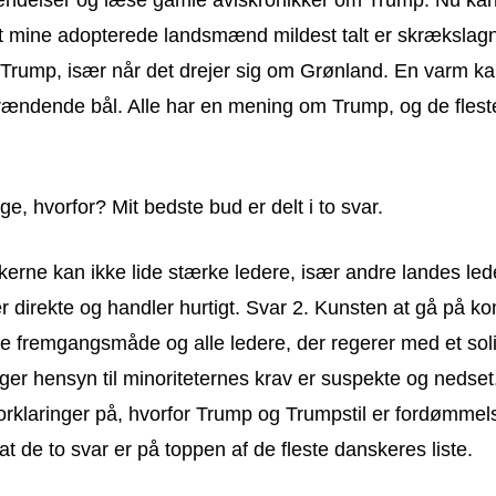
at mine adopterede landsmænd mildest talt er skrækslag
rump, især når det drejer sig om Grønland. En varm kar
 brændende bål. Alle har en mening om Trump, og de flest
, hvorfor? Mit bedste bud er delt i to svar.
erne kan ikke lide stærke ledere, især andre landes led
 direkte og handler hurtigt. Svar 2. Kunsten at gå på k
e fremgangsmåde og alle ledere, der regerer med et solid
ager hensyn til minoriteternes krav er suspekte og nedset
orklaringer på, hvorfor Trump og Trumpstil er fordømmel
 at de to svar er på toppen af de fleste danskeres liste.