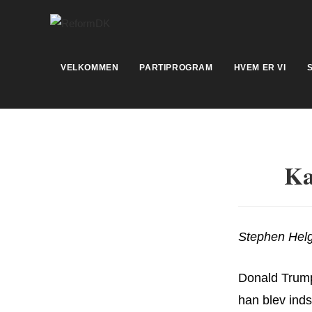
Skip
to
content
VELKOMMEN
PARTIPROGRAM
HVEM ER VI
Ka
Stephen Helg
Donald Trump
han blev inds