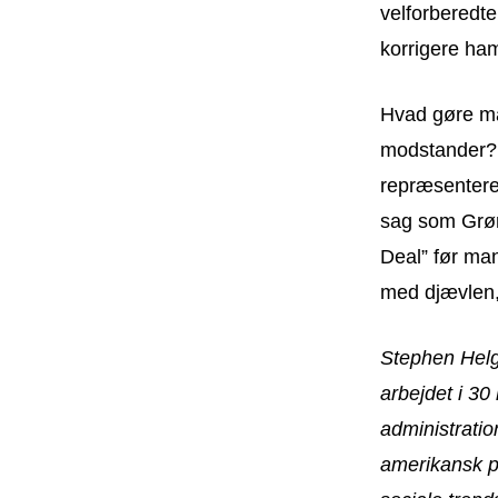
velforberedte
korrigere ham
Hvad gøre man
modstander? 
repræsentere
sag som Grønl
Deal” før man
med djævlen, 
Stephen Helg
arbejdet i 30
administratio
amerikansk po