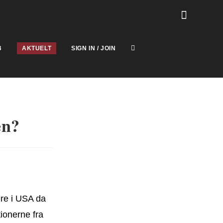
B
AKTUELT
SIGN IN / JOIN
en?
ære i USA da
tionerne fra