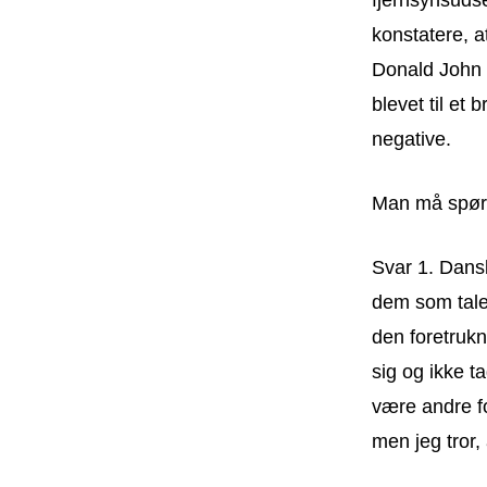
konstatere, 
Donald John T
blevet til et
negative.
Man må spørge
Svar 1. Dansk
dem som taler
den foretrukn
sig og ikke t
være andre f
men jeg tror,