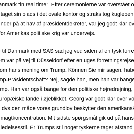
anmark “in real time”. Efter ceremonierne var overstået
aget sin plads i det ovale kontor og straks tog kuglepe
 under på at hav af præsidentdekreter, var jeg godt klar ov
for Amerikas politiske krig var undervejs.
ge til Danmark med SAS sad jeg ved siden af en tysk for
m var på vej til Düsseldorf efter en uges forretningsrejs
om hans mening om Trump. Können Sie mir sagen, hab
ump-Präsidentschaft? Nej, sagde han, men han var bange
mp. Han var også bange for den politiske højredrejning,
europæiske lande i øjeblikket. Georg var godt klar over v
s
dvs den måde vores grundlov beskytter den amerikansk
v magtkoncentration. Mit sidste spørgsmål gik ud på han
ledelsesstil. Er Trumps stil noget tyskerne tager afstand 