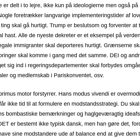
er delt i to lejre, ikke kun på ideologierne men også på
Nogle foretrækker langvarige implementeringstider af lov
ing skal gå hurtigt. Trump er beslutsom og forventer at 
 hast. Alle de nyeste dekreter er et eksempel på verde
llegale immigranter skal deporteres hurtigt. Grænserne sk
eboringer skal komme i gang med det samme. DEI og andr
et sig ind i regeringsdepartementer skal forbydes omg
aler og medlemskab i Pariskonventet, osv.
primus motor forstyrrer. Hans modus vivendi er overmod
år ikke tid til at formulere en modstandsstrategi. Du ska
 hans bombastiske bemærkninger og haglgeværagtig ideaf
DET er bestemt ikke typisk dansk, men han gøre det, ford
ave sine modstandere ude af balance end at give dem tid