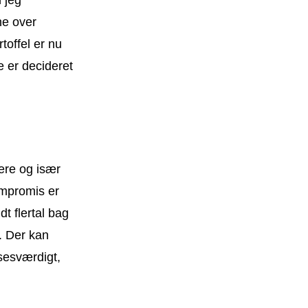
ne over
toffel er nu
e er decideret
ere og især
ompromis er
t flertal bag
. Der kan
sesværdigt,