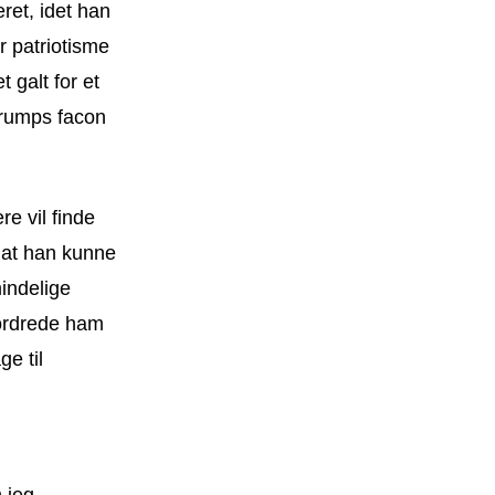
ret, idet han
r patriotisme
 galt for et
rumps facon
e vil finde
g at han kunne
mindelige
fordrede ham
e til
 jeg