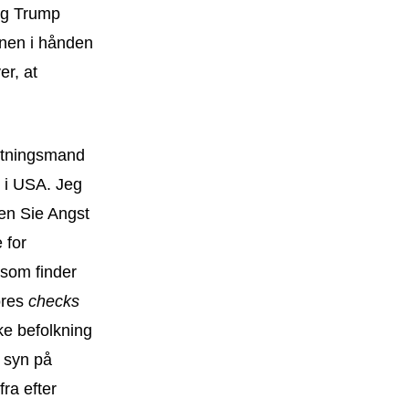
 og Trump
nnen i hånden
er, at
retningsmand
e i USA. Jeg
en Sie Angst
 for
 som finder
ores
checks
e befolkning
s syn på
fra efter