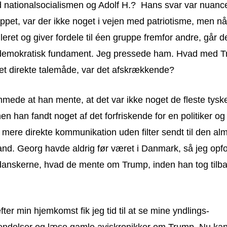
d nationalsocialismen og Adolf H.? Hans svar var nuance
ippet, var der ikke noget i vejen med patriotisme, men nå
leret og giver fordele til éen gruppe fremfor andre, går det
demokratisk fundament. Jeg pressede ham. Hvad med T
t direkte talemåde, var det afskrækkende?
ede at han mente, at det var ikke noget de fleste tysker
en han fandt noget af det forfriskende for en politiker o
t mere direkte kommunikation uden filter sendt til den al
and. Georg havde aldrig før været i Danmark, så jeg op
 danskerne, hvad de mente om Trump, inden han tog tilbag
fter min hjemkomst fik jeg tid til at se mine yndlings-
endelser og læse gamle aviskronikker om Trump. Nu kan