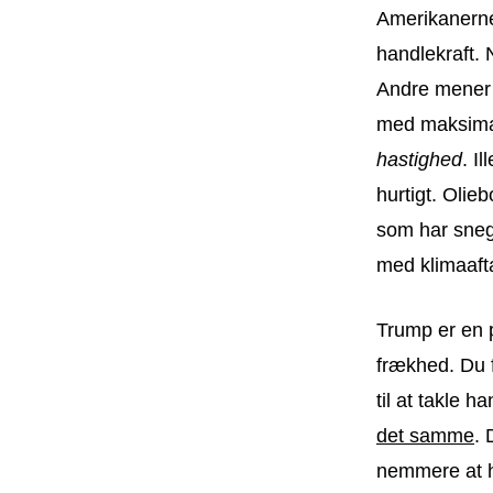
Amerikanerne 
handlekraft. 
Andre mener t
med maksimal
hastighed
. I
hurtigt. Oli
som har sneg
med klimaaft
Trump er en 
frækhed. Du f
til at takle
det samme
. 
nemmere at h