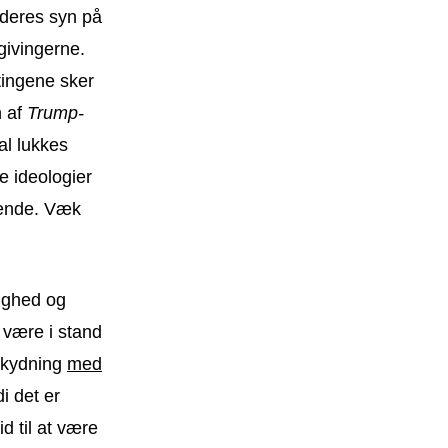
 deres syn på
givingerne.
tingene sker
n af
Trump-
al lukkes
e ideologier
ående. Væk
ighed og
l være i stand
skydning
med
i det er
 til at være