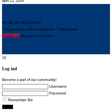
april 12, 2024
For dig der vil Danmark!
Ung, gammel, erhverv og privat – Velkommen!
Kontakt os
Opens in a new tab
15
Log ind
Become a part of our community!
Username
Password
Remember Me
Login