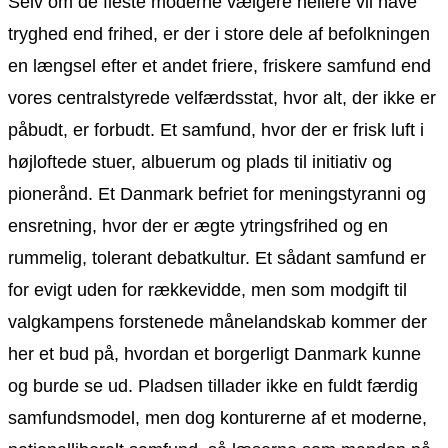
Selv om de fleste moderne vælgere hellere vil have
tryghed end frihed, er der i store dele af befolkningen
en længsel efter et andet friere, friskere samfund end
vores centralstyrede velfærdsstat, hvor alt, der ikke er
påbudt, er forbudt. Et samfund, hvor der er frisk luft i
højloftede stuer, albuerum og plads til initiativ og
pionerånd. Et Danmark befriet for meningstyranni og
ensretning, hvor der er ægte ytringsfrihed og en
rummelig, tolerant debatkultur. Et sådant samfund er
for evigt uden for rækkevidde, men som modgift til
valgkampens forstenede månelandskab kommer der
her et bud på, hvordan et borgerligt Danmark kunne
og burde se ud. Pladsen tillader ikke en fuldt færdig
samfundsmodel, men dog konturerne af et moderne,