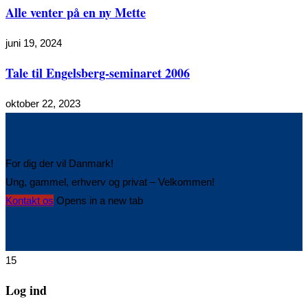
Alle venter på en ny Mette
juni 19, 2024
Tale til Engelsberg-seminaret 2006
oktober 22, 2023
For dig der vil Danmark!
Ung, gammel, erhverv og privat – Velkommen!
Kontakt os
Opens in a new tab
15
Log ind