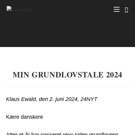
Skip
to
content
MIN GRUNDLOVSTALE 2024
Klaus Ewald, den 2. juni 2024, 24NYT
Kære danskere
Atter et år har passeret revy siden grundlovens