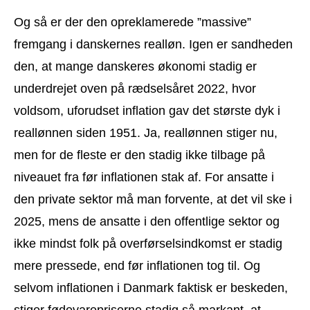
Og så er der den opreklamerede ”massive”
fremgang i danskernes realløn. Igen er sandheden
den, at mange danskeres økonomi stadig er
underdrejet oven på rædselsåret 2022, hvor
voldsom, uforudset inflation gav det største dyk i
reallønnen siden 1951. Ja, reallønnen stiger nu,
men for de fleste er den stadig ikke tilbage på
niveauet fra før inflationen stak af. For ansatte i
den private sektor må man forvente, at det vil ske i
2025, mens de ansatte i den offentlige sektor og
ikke mindst folk på overførselsindkomst er stadig
mere pressede, end før inflationen tog til. Og
selvom inflationen i Danmark faktisk er beskeden,
stiger fødevarepriserne stadig så markant, at