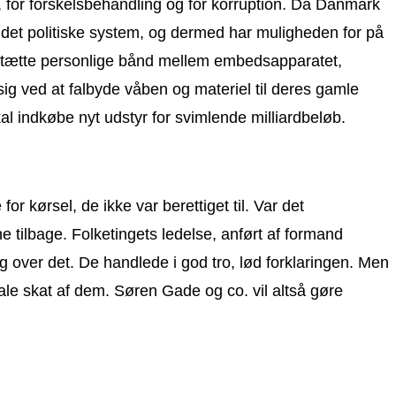
er, for forskelsbehandling og for korruption. Da Danmark
 i det politiske system, og dermed har muligheden for på
re tætte personlige bånd mellem embedsapparatet,
 sig ved at falbyde våben og materiel til deres gamle
al indkøbe nyt udstyr for svimlende milliardbeløb.
r kørsel, de ikke var berettiget til. Var det
 tilbage. Folketingets ledelse, anført af formand
g over det. De handlede i god tro, lød forklaringen. Men
etale skat af dem. Søren Gade og co. vil altså gøre