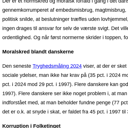
Der er et normskred og moralsk forfald i gang i det da
gennemkorrumperet af embedsmisbrug, magtmisbrug, inds
politisk snilde, at beslutninger træffes uden lovhjemmel
ingen drages til ansvar for selv de værste svigt. Det vi
ordentlighed. Og når først normerne skrider i toppen, f
Moralskred blandt danskerne
Den seneste
Tryghedsmåling 2024
viser, at der er ske
sociale ydelser, man ikke har krav på (35 pct. i 2024 mod
pct. i 2024 mod 29 pct. i 1997). Flere danskere kan godt
1997). Flere danskere ser ikke noget problem i, at man ”
indforstået med, at man beholder fundne penge (77 pct. i
det er o.k. at snyde i skat, er faldet fra 45 pct. i 1997 til
Korruption i Folketinget