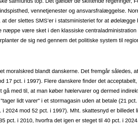
nske samfunds top. Det gælder de skiftende regeringer, F
pisthed, vennetjenester og ansvarsfralæggelse. Normskre
, at der slettes SMS’er i statsministeriet for at ødelægge
lle næppe være sket i den klassiske centraladministration
orplanter de sig ned gennem det politiske system til reg
t et moralskred blandt danskerne. Det fremgår således, a
 17 pct. i 1997). Flere danskere finder det acceptabelt, a
 gå med til, at man køber hælervarer og dermed indirekte 
tager lidt varer” i et stormagasin uden at betale (21 pct
 2024 mod 52 pct. i 1997). Mht. skattesnyd er billedet li
 35 pct. i 2010, hvorfra det igen er steget til 40 pct. i 2024