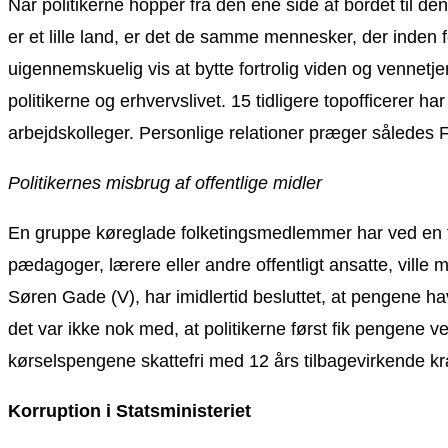
Når politikerne hopper fra den ene side af bordet til de
er et lille land, er det de samme mennesker, der inden 
uigennemskuelig vis at bytte fortrolig viden og vennet
politikerne og erhvervslivet. 15 tidligere topofficerer h
arbejdskolleger. Personlige relationer præger således F
Politikernes misbrug af offentlige midler
En gruppe køreglade folketingsmedlemmer har ved en fejl 
pædagoger, lærere eller andre offentligt ansatte, ville
Søren Gade (V), har imidlertid besluttet, at pengene ha
det var ikke nok med, at politikerne først fik pengene v
kørselspengene skattefri med 12 års tilbagevirkende kra
Korruption i Statsministeriet