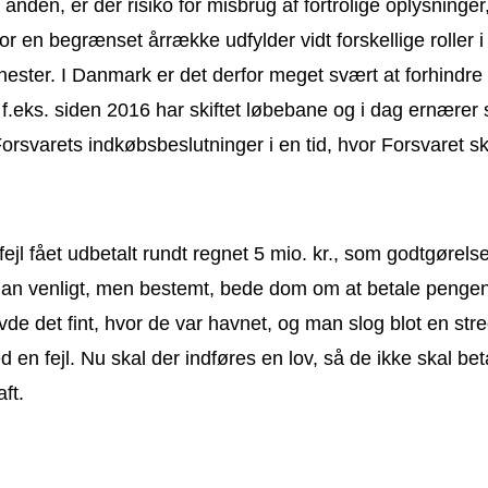
n anden, er der risiko for misbrug af fortrolige oplysning
for en begrænset årrække udfylder vidt forskellige roller
jenester. I Danmark er det derfor meget svært at forhind
ar f.eks. siden 2016 har skiftet løbebane og i dag ernærer
orsvarets indkøbsbeslutninger i en tid, hvor Forsvaret sk
fået udbetalt rundt regnet 5 mio. kr., som godtgørelse fo
 man venligt, men bestemt, bede dom om at betale pengene
vde det fint, hvor de var havnet, og man slog blot en stre
ed en fejl. Nu skal der indføres en lov, så de ikke skal b
ft.