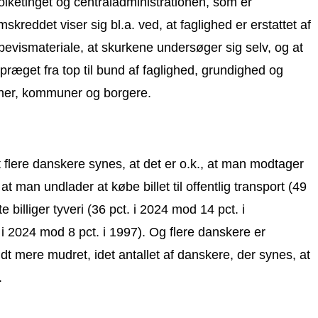
olketinget og centraladministrationen, som er
ddet viser sig bl.a. ved, at faglighed er erstattet af
 bevismateriale, at skurkene undersøger sig selv, og at
 præget fra top til bund af faglighed, grundighed og
ioner, kommuner og borgere.
t flere danskere synes, at det er o.k., at man modtager
t man undlader at købe billet til offentlig transport (49
billiger tyveri (36 pct. i 2024 mod 14 pct. i
. i 2024 mod 8 pct. i 1997). Og flere danskere er
dt mere mudret, idet antallet af danskere, der synes, at
.