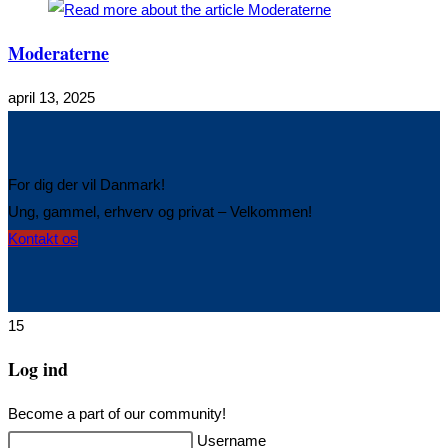
Moderaterne
april 13, 2025
For dig der vil Danmark!
Ung, gammel, erhverv og privat – Velkommen!
Opens
Kontakt os
in
a
new
15
tab
Log ind
Become a part of our community!
Username