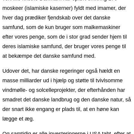
moskeer (islamiske kaserner) fyldt med imamer, der
hver dag prædiker fjendskab over det danske
samfund, som de kun bruger som malkemaskiner
efter vores penge, som de i stor grad sender hjem til
deres islamiske samfund, der bruger vores penge til
at bekæmpe det danske samfund med.
Udover det, har danske regeringer også hældt en
masse milliarder ud i hjælp og støtte til tvivlsomme
vindmølle- og solcelleprojekter, der efterhånden har
smadret det danske landbrug og den danske natur, så
der snart ikke engang er plads til, at en høne kan
lægge et æg.
Og samtidig er alle investeringerne i USA tabt, efter at