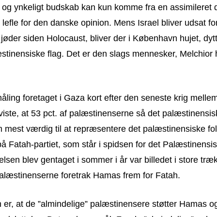
t og ynkeligt budskab kan kun komme fra en assimileret 
 lefle for den danske opinion. Mens Israel bliver udsat fo
øder siden Holocaust, bliver der i København hujet, dytte
stinensiske flag. Det er den slags mennesker, Melchior 
ling foretaget i Gaza kort efter den seneste krig mell
 viste, at 53 pct. af palæstinenserne så det palæstinensis
mest værdig til at repræsentere det palæstinensiske fo
å Fatah-partiet, som står i spidsen for det Palæstinensi
sen blev gentaget i sommer i år var billedet i store tr
 palæstinenserne foretrak Hamas frem for Fatah.
 er, at de ”almindelige” palæstinensere støtter Hamas og