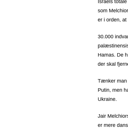
Israels total
som Melchior 
er i orden, at
30.000 indva
palæstinensis
Hamas. De hø
der skal fjer
Tænker man s
Putin, men ha
Ukraine.
Jair Melchio
er mere dansk