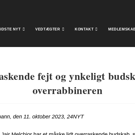
SIDSTE NYT
VEDTÆGTER
KONTAKT
MEDLEMSKA
skende fejt og ynkeligt buds
overrabbineren
ann, den 11. oktober 2023, 24NYT
Jair Melchior har et måske lidt overraskende budskab, st