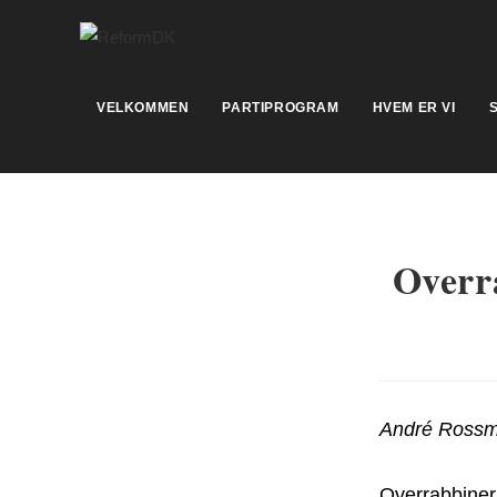
Skip
to
content
VELKOMMEN
PARTIPROGRAM
HVEM ER VI
Overra
André Rossm
Overrabbiner 