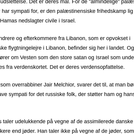
e udslettelse. Det er deres mål. For de ”almindelige” palæ
har sympati for, er den palæstinensiske frihedskamp lig
 Hamas nedslagter civile i Israel.
ndrere og efterkommere fra Libanon, som er opvokset i
ke flygtningelejre i Libanon, befinder sig her i landet. Og
rer om Vesten som den store satan og Israel som under
nes fra verdenskortet. Det er deres verdensopfattelse.
om overrabbiner Jair Melchior, svarer det til, at man 
ve sympati for det russiske folk, der støtter ham og han
rs taler udelukkende på vegne af de assimilerede danske
ere end jøder. Han taler ikke på vegne af de jøder, som 