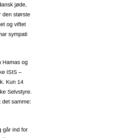
dansk jøde,
r den største
t og viftet
har sympati
em Hamas og
ke ISIS –
lk. Kun 14
ske Selvstyre.
æk det samme:
 går ind for