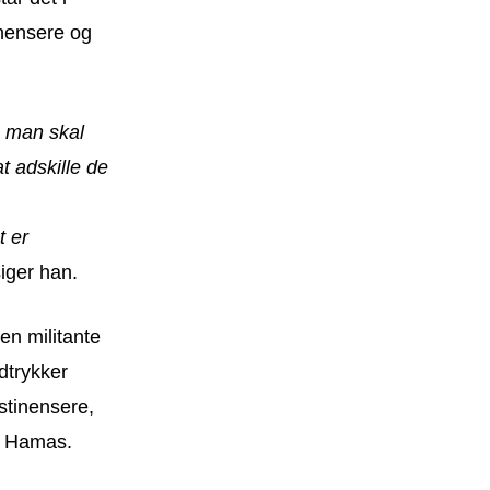
inensere og
 man skal
t adskille de
t er
iger han.
en militante
dtrykker
stinensere,
af Hamas.