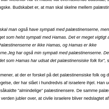
ngske. Budskabet er, at man skal skelne mellem palæst
g skal man også have sympati med palæstinenserne, men
get som helst sympati med Hamas. Det er meget vigtigt a
. Palæstinenserne er ikke Hamas, og Hamas er ikke
rne.Jeg har også min sympati med palæstinenserne. De
 det som Hamas har udsat det palæstinensiske folk for”,
s
 mener, at der er forskel på det palæstinensiske folk og d
se, der har slået i hundredvis af israelere ihjel. Han u
såkaldte ”almindelige” palæstinensere. De samme palæ
 verden jubler over, at civile israelere bliver nedslagtet 