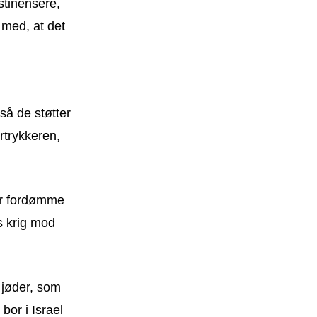
stinensere,
 med, at det
så de støtter
trykkeren,
bør fordømme
s krig mod
 jøder, som
bor i Israel