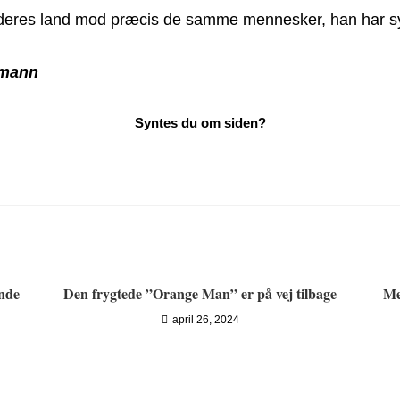
 deres land mod præcis de samme mennesker, han har sy
smann
nde
Den frygtede ”Orange Man” er på vej tilbage
Me
april 26, 2024