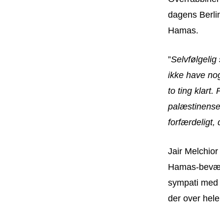
dagens Berli
Hamas.
”
Selvfølgeli
ikke have no
to ting klart
palæstinense
forfærdeligt,
Jair Melchior
Hamas-bevægel
sympati med 
der over hele