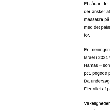
Et sådant fej
der ønsker at
massakre på j
med det palæ
for.
En meningsmå
Israel i 2021
Hamas – som 
pct. pegede p
Da undersøgel
Flertallet af
Virkeligheden