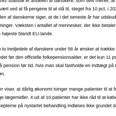
ks Statistik er andelen af danskere, som selv mener, at
ært ved at få pengene til at slå til, steget fra 10 pct. i 202
en af danskerne siger, at de i det seneste år har udskud
gninger. Væksten i antallet af mennesker, der ikke betaler ti
højeste blandt EU-lande.
to tredjedele af danskere under 56 år ønsker at trække 
et før den officielle folkepensionsalder, er det kun 11 pc
 på pension før tid, hvis man skal fastholde en indtægt på 
øn.
 viser, at dårlig økonomi tvinger mange patienter til at 
e lægemidler. 4 ud af 10 patienter har ikke råd til at kø
ecepterne på nystartet behandling indløses ikke grundet d