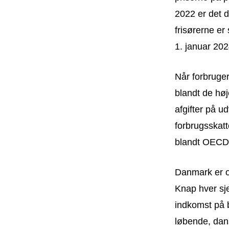
2022 er det d
frisørerne er
1. januar 2024
Når forbruger
blandt de hø
afgifter på u
forbrugsskatt
blandt OECD
Danmark er og
Knap hver sj
indkomst på 
løbende, dans