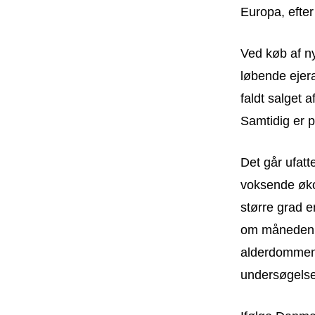
Europa, efte
Ved køb af ny
løbende ejeraf
faldt salget a
Samtidig er p
Det går ufatte
voksende øko
større grad e
om måneden o
alderdommen,
undersøgelse