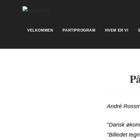
Skip
to
content
VELKOMMEN
PARTIPROGRAM
HVEM ER VI
På
André Rossm
”
Dansk økonom
”
Billedet tegn