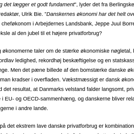
g det lægger et godt fundament
”, lyder det fra Berlingsk
daktør, Ulrik Bie. ”
Danskernes økonomi har det helt ove
er cheføkonom i Arbejdernes Landsbank, Jeppe Juul Bor
sle al den jubel til et højere privatforbrug?
og økonomerne taler om de stærke økonomiske nøgletal
ordlav ledighed, rekordhøj beskæftigelse og en statskas
nge. Men det pæne billede af den bomstærke danske øk
år man kradser i overfladen. Vækstmæssigt er dansk øko
d det resultat, at Danmarks velstand falder langsomt, pri
te i EU- og OECD-sammenhæng, og danskerne bliver relati
gerne i andre lande.
på det ekstrem lave danske privatforbrug er kombination