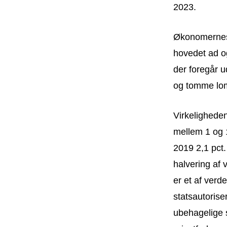
2023.
Økonomernes 
hovedet ad og
der foregår u
og tomme lom
Virkeligheden
mellem 1 og 1
2019 2,1 pct.
halvering af 
er et af verd
statsautoris
ubehagelige s