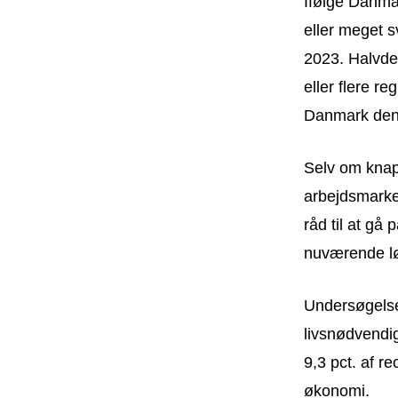
Ifølge Danmar
eller meget sv
2023. Halvdel
eller flere re
Danmark den 
Selv om knap 
arbejdsmarked
råd til at gå
nuværende l
Undersøgelser
livsnødvendig
9,3 pct. af r
økonomi.