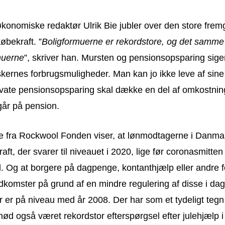
konomiske redaktør Ulrik Bie jubler over den store frem
øbekraft. ”
Boligformuerne er rekordstore, og det samme
muerne
”, skriver han. Mursten og pensionsopsparing siger
kernes forbrugsmuligheder. Man kan jo ikke leve af sine
vate pensionsopsparing skal dække en del af omkostnin
år på pension.
e fra Rockwool Fonden viser, at lønmodtagerne i Danma
aft, der svarer til niveauet i 2020, lige før coronasmitte
 Og at borgere på dagpenge, kontanthjælp eller andre f
dkomster på grund af en mindre regulering af disse i dag
r er på niveau med år 2008. Der har som et tydeligt teg
ød også været rekordstor efterspørgsel efter julehjælp 