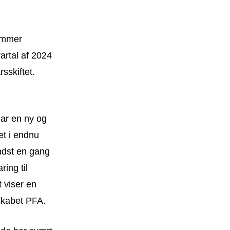
kommer
vartal af 2024
rsskiftet.
 har en ny og
et i endnu
ndst en gang
ing til
 viser en
skabet PFA.