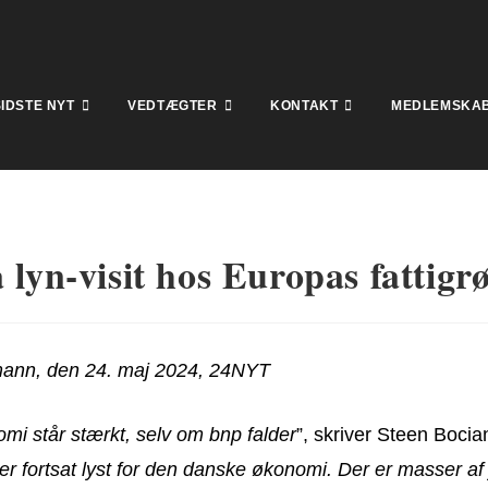
SIDSTE NYT
VEDTÆGTER
KONTAKT
MEDLEMSKA
 lyn-visit hos Europas fattigr
ann, den 24. maj 2024, 24NYT
i står stærkt, selv om bnp falder
”, skriver Steen Bocia
er fortsat lyst for den danske økonomi. Der er masser af j