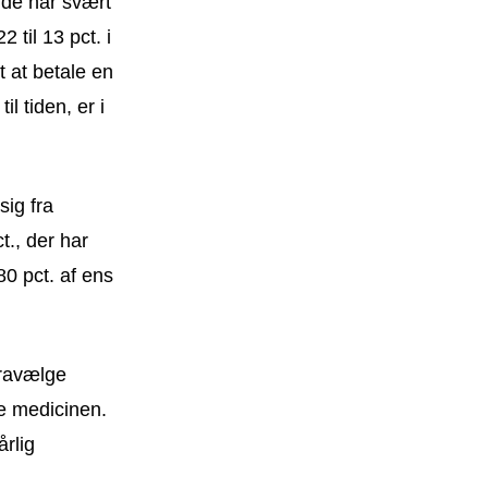
 de har svært
2 til 13 pct. i
t at betale en
l tiden, er i
sig fra
t., der har
80 pct. af ens
fravælge
be medicinen.
årlig