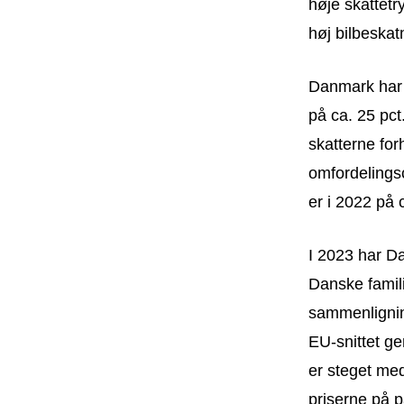
høje skattetr
høj bilbeskat
Danmark har t
på ca. 25 pct
skatterne for
omfordelings
er i 2022 på 
I 2023 har Da
Danske familie
sammenligning
EU-snittet ge
er steget med
priserne på p