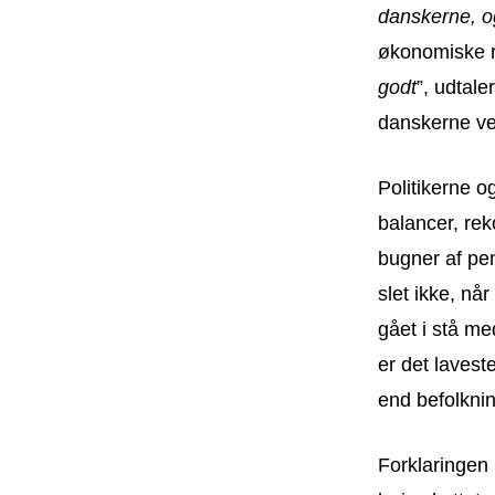
danskerne, o
økonomiske re
godt
”, udtal
danskerne vek
Politikerne 
balancer, rek
bugner af pe
slet ikke, n
gået i stå me
er det laves
end befolknin
Forklaringen 