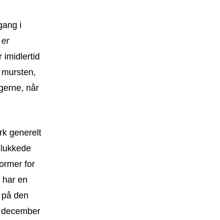
gang i
 er
 imidlertid
 mursten,
gerne, når
rk generelt
n lukkede
ormer for
 har en
n på den
i december