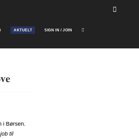
B
AKTUELT
SIGN IN / JOIN
øve
n i Børsen.
ob til