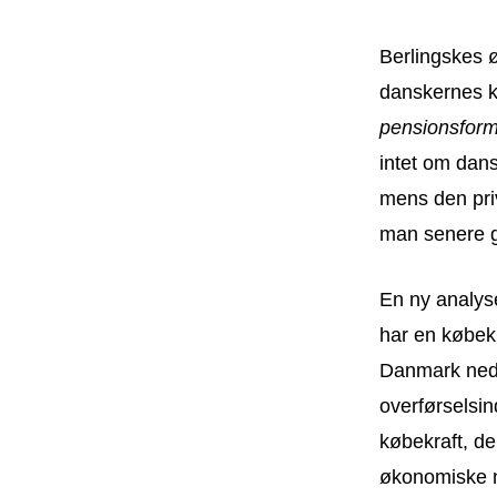
Berlingskes ø
danskernes k
pensionsfor
intet om dans
mens den pri
man senere g
En ny analys
har en købekr
Danmark ned.
overførselsin
købekraft, de
økonomiske n