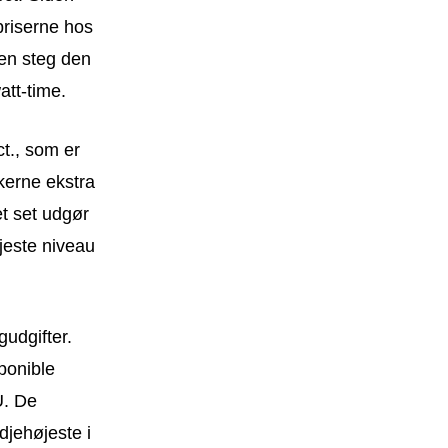
priserne hos
ten steg den
att-time.
t., som er
kerne ekstra
et set udgør
jeste niveau
udgifter.
ponible
U. De
djehøjeste i