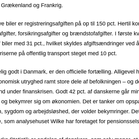
r Grækenland og Frankrig.
e biler er registreringsafgiften på op til 150 pct. Hertil 
gifter, forsikringsafgifter og brændstofafgifter. I første k
f biler med 31 pct., hvilket skyldes afgiftsændringer ved å
riserne på offentlig transport steget med 10 pct.
lig godt i Danmark, er den officielle fortælling. Alligevel
nomisk utryghed ramt store dele af befolkningen – og d
nd under finanskrisen. Godt 42 pct. af danskerne går mi
g bekymrer sig om økonomien. Det er tanker om opspar
 sygdom og arbejdsløshed, der volder bekymringer. Det
, som analysehuset Wilke har foretaget for pensionssel