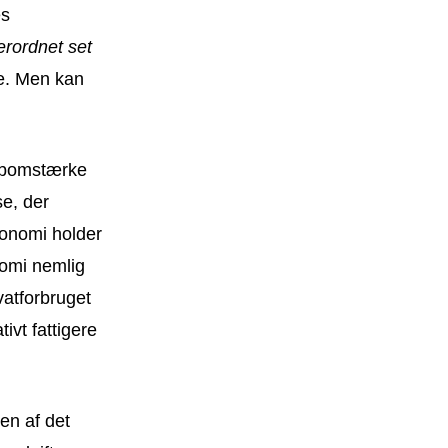
es
rordnet set
re. Men kan
, bomstærke
se, der
onomi holder
nomi nemlig
vatforbruget
vt fattigere
en af det