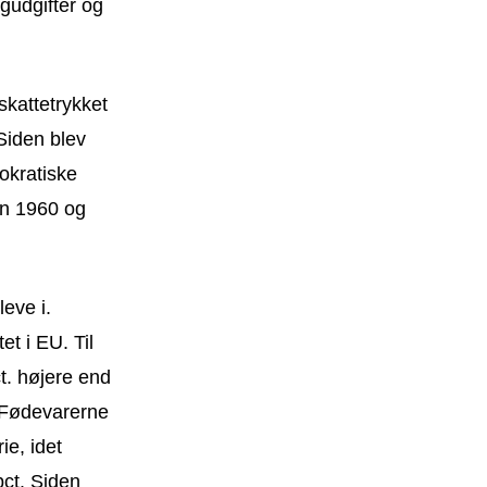
igudgifter og
skattetrykket
Siden blev
mokratiske
en 1960 og
eve i.
et i EU. Til
t. højere end
. Fødevarerne
ie, idet
pct. Siden