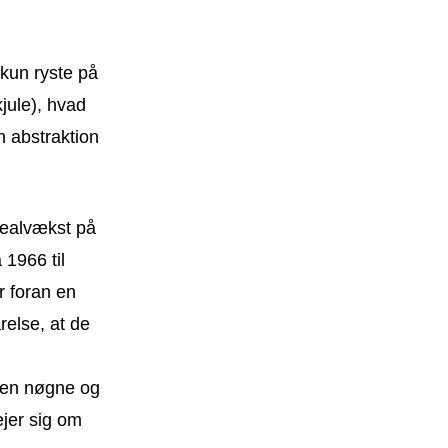
kun ryste på
kjule), hvad
n abstraktion
realvækst på
 1966 til
r foran en
relse, at de
Den nøgne og
ejer sig om