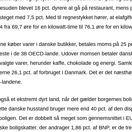
esuden blevet 16 pct. dyrere at gå på restaurant, mens 
 steget med 7,5 pct. Med til regnestykket hører, at elafgif
 fra 69,7 øre for en kilowatt-time til 76,1 øre for en kilow
ne køber varer i danske butikker, betales moms på 25 pc
jeste i de 38 OECD-lande. Udover momsen betaler dans
dvalgte varer, herunder kaffe, chokolade og energi. Saml
erne 26,1 pct. af forbruget i Danmark. Det er det næsthø
-landene.
så et ekstremt dyrt land, når det gælder borgernes bolig
ette danske husstand bruger mere end 40 pct. af den dis
boligen. Det er dobbelt så meget som gennemsnittet i E
ke boligskatter, der andrager 1,86 pct. af BNP, er de tre