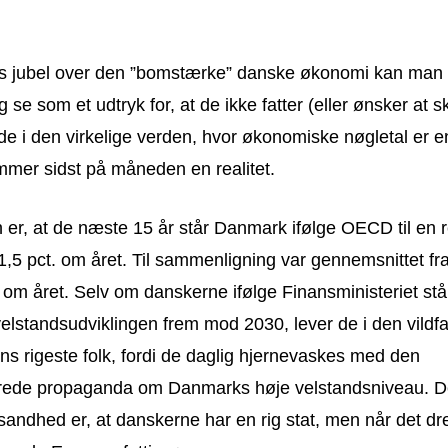
jubel over den ”bomstærke” danske økonomi kan man 
 se som et udtryk for, at de ikke fatter (eller ønsker at s
de i den virkelige verden, hvor økonomiske nøgletal er e
mer sidst på måneden en realitet.
 er, at de næste 15 år står Danmark ifølge OECD til en 
,5 pct. om året. Til sammenligning var gennemsnittet fra
 om året. Selv om danskerne ifølge Finansministeriet stå
velstandsudviklingen frem mod 2030, lever de i den vildfa
ens rigeste folk, fordi de daglig hjernevaskes med den
erede propaganda om Danmarks høje velstandsniveau. 
andhed er, at danskerne har en rig stat, men når det dr