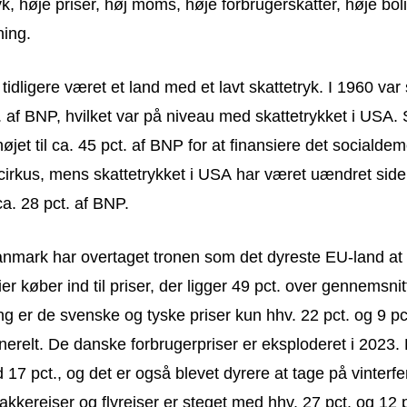
yk, høje priser, høj moms, høje forbrugerskatter, høje bol
ning.
idligere været et land med et lavt skattetryk. I 1960 var 
. af BNP, hvilket var på niveau med skattetrykket i USA. 
højet til ca. 45 pct. af BNP for at finansiere det socialde
cirkus, mens skattetrykket i USA har været uændret sid
ca. 28 pct. af BNP.
nmark har overtaget tronen som det dyreste EU-land at l
r køber ind til priser, der ligger 49 pct. over gennemsnitt
 er de svenske og tyske priser kun hhv. 22 pct. og 9 pc
nerelt. De danske forbrugerpriser er eksploderet i 2023
 17 pct., og det er også blevet dyrere at tage på vinterfer
akkerejser og flyrejser er steget med hhv. 27 pct. og 12 