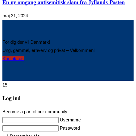
En ny omgang antisemitisk slam fra Jyllands-Posten
maj 31, 2024
For dig der vil Danmark!
Ung, gammel, erhverv og privat – Velkommen!
Opens
Kontakt os
in
a
new
15
tab
Log ind
Become a part of our community!
Username
Password