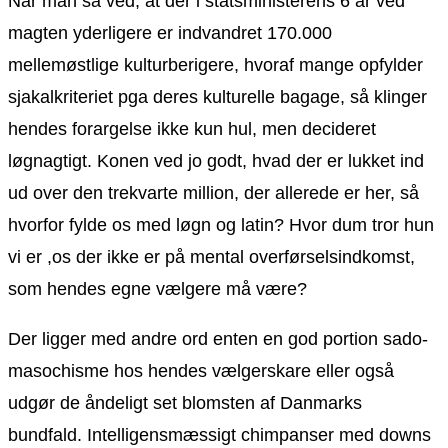
Når man så ved, at der i statsministerens 6 år ved
magten yderligere er indvandret 170.000
mellemøstlige kulturberigere, hvoraf mange opfylder
sjakalkriteriet pga deres kulturelle bagage, så klinger
hendes forargelse ikke kun hul, men decideret
løgnagtigt. Konen ved jo godt, hvad der er lukket ind
ud over den trekvarte million, der allerede er her, så
hvorfor fylde os med løgn og latin? Hvor dum tror hun
vi er ,os der ikke er på mental overførselsindkomst,
som hendes egne vælgere må være?
Der ligger med andre ord enten en god portion sado-
masochisme hos hendes vælgerskare eller også
udgør de åndeligt set blomsten af Danmarks
bundfald. Intelligensmæssigt chimpanser med downs