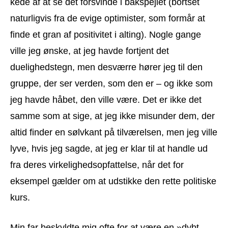
kede af at se det forsvinde i bakspejlet (bortset
naturligvis fra de evige optimister, som formår at
finde et gran af positivitet i alting). Nogle gange
ville jeg ønske, at jeg havde fortjent det
duelighedstegn, men desværre hører jeg til den
gruppe, der ser verden, som den er – og ikke som
jeg havde håbet, den ville være. Det er ikke det
samme som at sige, at jeg ikke misunder dem, der
altid finder en sølvkant på tilværelsen, men jeg ville
lyve, hvis jeg sagde, at jeg er klar til at handle ud
fra deres virkelighedsopfattelse, når det for
eksempel gælder om at udstikke den rette politiske
kurs.
Min far beskyldte mig ofte for at være en »dybt