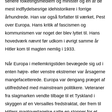
senere folketingsmedlem og minister og en af de
mest indflydelsesrige idehistorikere i forrige
århundrede. Han var også forfatter til værket, Pest
over Europa. Hans kritik af fascismen og
kommunismen var noget der blev lyttet til. Hans
hovedværk nævnt før udkom i øvrigt samme år
Hitler kom til magten nemlig i 1933.
Når Europa i mellemkrigstiden bevægede sig ud i
enten højre- eller venstre ekstremer var årsagerne
mangefacetterede. Europa var dengang præget af
utilfredshed med mainstream politikere. Veteraner
fra slagmarken vendte tilbage til et Tyskland i
skyggen af en Versailles fredstraktat, der frem til
Hitlers magtovertagelse satte en stopper for et