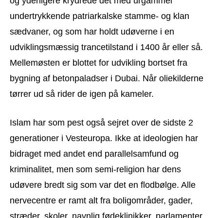
og yderligere krydrede det med urgammel
undertrykkende patriarkalske stamme- og klan
sædvaner, og som har holdt udøverne i en
udviklingsmæssig trancetilstand i 1400 år eller så.
Mellemøsten er blottet for udvikling bortset fra
bygning af betonpaladser i Dubai. Når oliekilderne
tørrer ud så rider de igen på kameler.
Islam har som pest også sejret over de sidste 2
generationer i Vesteuropa. Ikke at ideologien har
bidraget med andet end parallelsamfund og
kriminalitet, men som semi-religion har dens
udøvere bredt sig som var det en flodbølge. Alle
nervecentre er ramt alt fra boligområder, gader,
stræder, skoler, navnlig fødeklinikker, parlamenter