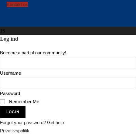
Opens
Kontakt os
in
a
new
15
tab
Log ind
Become a part of our community!
Username
Password
Remember Me
LOGIN
Forgot your password? Get help
Privatlivspolitik