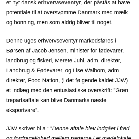
et nyt dansk
erhvervseventyr
, der påstås at have
potentiale til at oversvømme Danmark med mælk
og honning, men som aldrig bliver til noget.
Denne uges erhvervseventyr markedsføres i
Børsen af Jacob Jensen, minister for fødevarer,
landbrug og fiskeri, Merete Juhl, adm. direktør,
Landbrug & Fødevarer, og Lise Walbom, adm.
direktør, Food Nation, (i det følgende kaldet JJW) i
et indlæg med den entusiastiske overskrift: ”Grøn
trepartsaftale kan blive Danmarks næste
eksportvare”.
JJW skriver bl.a.: ”
Denne aftale blev indgået i fred
og fordragelighed mellem parterne i et mødelokale