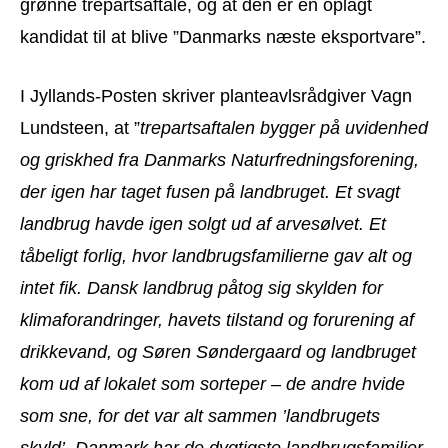
grønne trepartsaftale, og at den er en oplagt
kandidat til at blive ”Danmarks næste eksportvare”.
I Jyllands-Posten skriver planteavlsrådgiver Vagn
Lundsteen, at ”
trepartsaftalen bygger på uvidenhed
og griskhed fra Danmarks Naturfredningsforening,
der igen har taget fusen på landbruget. Et svagt
landbrug havde igen solgt ud af arvesølvet. Et
tåbeligt forlig, hvor landbrugsfamilierne gav alt og
intet fik. Dansk landbrug påtog sig skylden for
klimaforandringer, havets tilstand og forurening af
drikkevand, og Søren Søndergaard og landbruget
kom ud af lokalet som sorteper – de andre hvide
som sne, for det var alt sammen ’landbrugets
skyld’. Danmark har de dygtigste landbrugsfamilier