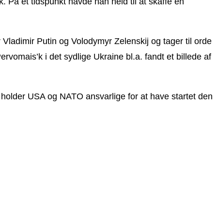
. På et tidspunkt havde han held til at skaffe en
er Vladimir Putin og Volodymyr Zelenskij og tager til orde
vomais’k i det sydlige Ukraine bl.a. fandt et billede af
th, holder USA og NATO ansvarlige for at have startet den