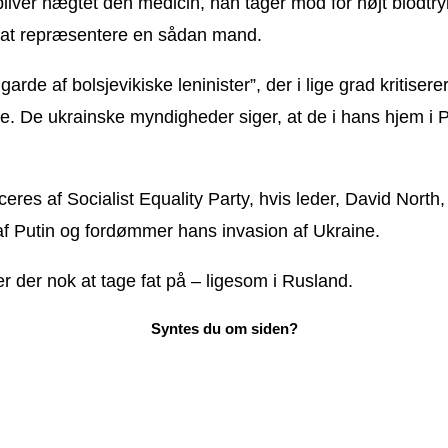
liver nægtet den medicin, han tager mod for højt blodtryk
d at repræsentere en sådan mand.
arde af bolsjevikiske leninister”, der i lige grad kritiser
e. De ukrainske myndigheder siger, at de i hans hjem i Per
liceres af Socialist Equality Party, hvis leder, David Nor
af Putin og fordømmer hans invasion af Ukraine.
r der nok at tage fat på – ligesom i Rusland.