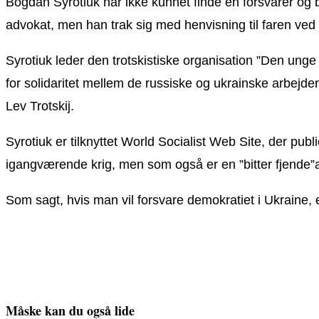
Bogdan Syrotiuk har ikke kunnet finde en forsvarer og b
advokat, men han trak sig med henvisning til faren ve
Syrotiuk leder den trotskistiske organisation ”Den unge g
for solidaritet mellem de russiske og ukrainske arbejder
Lev Trotskij.
Syrotiuk er tilknyttet World Socialist Web Site, der pub
igangværende krig, men som også er en ”bitter fjende”
Som sagt, hvis man vil forsvare demokratiet i Ukraine, e
Måske kan du også lide