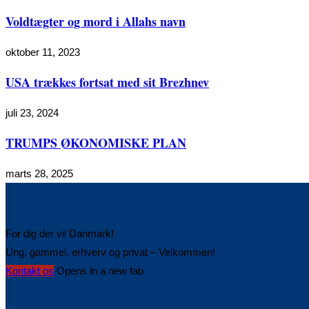
Voldtægter og mord i Allahs navn
oktober 11, 2023
USA trækkes fortsat med sit Brezhnev
juli 23, 2024
TRUMPS ØKONOMISKE PLAN
marts 28, 2025
For dig der vil Danmark!
Ung, gammel, erhverv og privat – Velkommen!
Kontakt os
Opens in a new tab