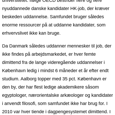
universitetet. Ifølge OECD bestrider flere og flere
nyuddannede danske kandidater HK-job, der kræver
beskeden uddannelse. Samfundet bruger således
enorme ressourcer på at uddanne kandidater, som
erhvervslivet ikke kan bruge.
Da Danmark således uddanner mennesker til job, der
ikke findes på arbejdsmarkedet, er hver femte
dimittend fra de lange videregående uddannelser i
København ledig i mindst 6 måneder et år efter endt
studium. Aalborg topper med 35 pct. København er
den by, der har flest ledige akademikere såsom
egyptologer, nærorientalske arkæologer og kandidater
i anvendt filosofi, som samfundet ikke har brug for. I
2010 var hver tiende i dagpengesystemet dimittend. I