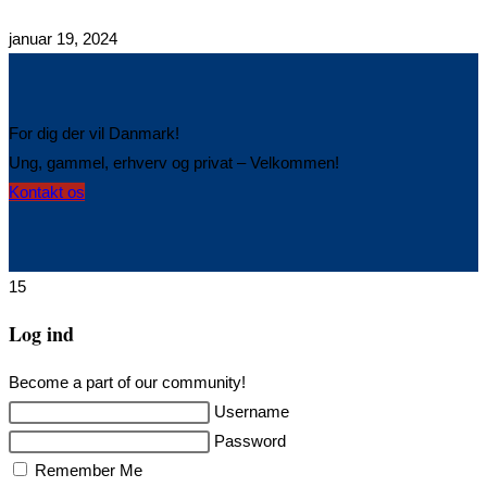
januar 19, 2024
For dig der vil Danmark!
Ung, gammel, erhverv og privat – Velkommen!
Opens
Kontakt os
in
a
new
15
tab
Log ind
Become a part of our community!
Username
Password
Remember Me