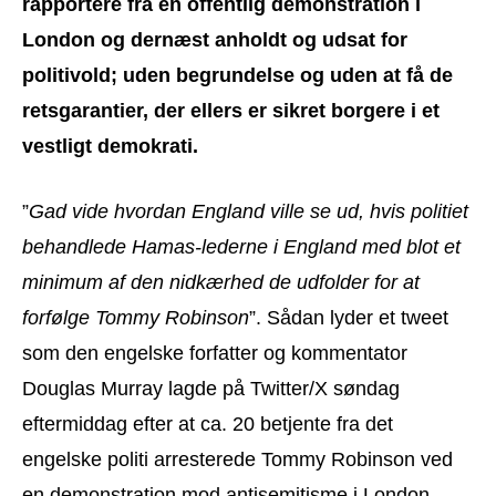
rapportere fra en offentlig demonstration i
London og dernæst anholdt og udsat for
politivold; uden begrundelse og uden at få de
retsgarantier, der ellers er sikret borgere i et
vestligt demokrati.
”
Gad vide hvordan England ville se ud, hvis politiet
behandlede Hamas-lederne i England med blot et
minimum af den nidkærhed de udfolder for at
forfølge Tommy Robinson
”. Sådan lyder et tweet
som den engelske forfatter og kommentator
Douglas Murray lagde på Twitter/X søndag
eftermiddag efter at ca. 20 betjente fra det
engelske politi arresterede Tommy Robinson ved
en demonstration mod antisemitisme i London.