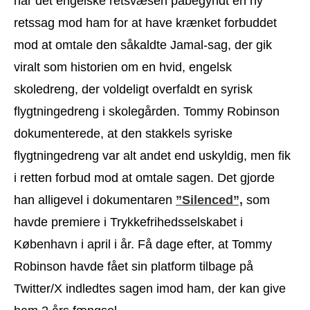
har det engelske retsvæsen påbegyndt en ny
retssag mod ham for at have krænket forbuddet
mod at omtale den såkaldte Jamal-sag, der gik
viralt som historien om en hvid, engelsk
skoledreng, der voldeligt overfaldt en syrisk
flygtningedreng i skolegården. Tommy Robinson
dokumenterede, at den stakkels syriske
flygtningedreng var alt andet end uskyldig, men fik
i retten forbud mod at omtale sagen. Det gjorde
han alligevel i dokumentaren
”Silenced”,
som
havde premiere i Trykkefrihedsselskabet i
København i april i år. Få dage efter, at Tommy
Robinson havde fået sin platform tilbage på
Twitter/X indledtes sagen imod ham, der kan give