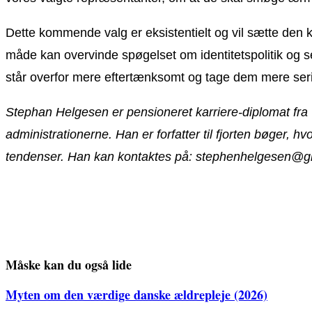
Dette kommende valg er eksistentielt og vil sætte den kul
måde kan overvinde spøgelset om identitetspolitik og s
står overfor mere eftertænksomt og tage dem mere seriøs
Stephan Helgesen er pensioneret karriere-diplomat fra
administrationerne. Han er forfatter til fjorten bøger, h
tendenser. Han kan kontaktes på: stephenhelgesen@g
Måske kan du også lide
Myten om den værdige danske ældrepleje (2026)