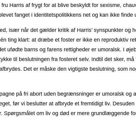
 fru Harris af frygt for at blive beskyldt for sexisme, chau
levet fanget i identitetspolitikkens net og kan ikke finde 
 især når det gælder kritik af Harris’ synspunkter og hol
én ting klart: at dræbe et foster er ikke en reproduktiv re
 ufødte barns og farens rettigheder er umoralsk. I øjeb
e til beslutningen fra fosteret selv. Indtil det sker, må 
kal afbrydes. Det er måske den vigtigste beslutning, som
agne på fri abort uden begrænsninger er umoralsk og afs
eget, før vi beslutter at afbryde et fremtidigt liv. Desu
ornår. Spørgsmålet om liv og død er mere grundlæggende f