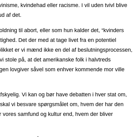
vinisme, kvindehad eller racisme. I vil uden tvivl blive
ud af det.
dning til abort, eller som hun kalder det, “kvinders
ttighed. Det der med at tage livet fra en potentiel
likket er vi mænd ikke en del af beslutningsprocessen,
vi stole på, at det amerikanske folk i halvtreds
 nogen lovgiver såvel som enhver kommende mor ville
kyelig. Vi kan og bør have debatten i hver stat om,
den skal vi besvare spørgsmålet om, hvem der har den
or vores samfund og kultur end, hvem der bliver