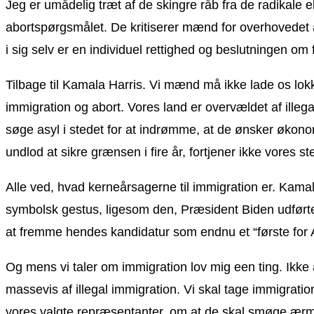
Jeg er umådelig træt af de skingre råb fra de radikale 
abortspørgsmålet. De kritiserer mænd for overhovedet 
i sig selv er en individuel rettighed og beslutningen om 
Tilbage til Kamala Harris. Vi mænd må ikke lade os lo
immigration og abort. Vores land er overvældet af illeg
søge asyl i stedet for at indrømme, at de ønsker økon
undlod at sikre grænsen i fire år, fortjener ikke vores 
Alle ved, hvad kerneårsagerne til immigration er. Kamal
symbolsk gestus, ligesom den, Præsident Biden udførte,
at fremme hendes kandidatur som endnu et “første for 
Og mens vi taler om immigration lov mig een ting. Ikke a
massevis af illegal immigration. Vi skal tage immigratio
vores valgte repræsentanter, om at de skal smøge ærmern