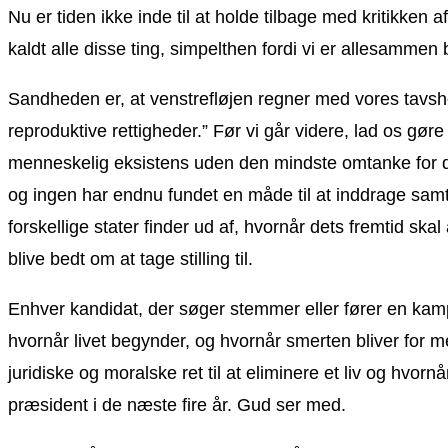
Nu er tiden ikke inde til at holde tilbage med kritikken af
kaldt alle disse ting, simpelthen fordi vi er allesammen b
Sandheden er, at venstrefløjen regner med vores tavshed,
reproduktive rettigheder.” Før vi går videre, lad os gøre 
menneskelig eksistens uden den mindste omtanke for det
og ingen har endnu fundet en måde til at inddrage samtykk
forskellige stater finder ud af, hvornår dets fremtid s
blive bedt om at tage stilling til.
Enhver kandidat, der søger stemmer eller fører en kamp
hvornår livet begynder, og hvornår smerten bliver for m
juridiske og moralske ret til at eliminere et liv og hv
præsident i de næste fire år. Gud ser med.