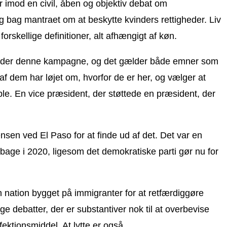
r imod en civil, åben og objektiv debat om
 bag mantraet om at beskytte kvinders rettigheder. Liv
orskellige definitioner, alt afhængigt af køn.
ug under denne kampagne, og det gælder både emner som
af dem har løjet om, hvorfor de er her, og vælger at
le. En vice præsident, der støttede en præsident, der
nsen ved El Paso for at finde ud af det. Det var en
age i 2020, ligesom det demokratiske parti gør nu for
en nation bygget på immigranter for at retfærdiggøre
e debatter, der er substantiver nok til at overbevise
ktionsmiddel. At lytte er også.