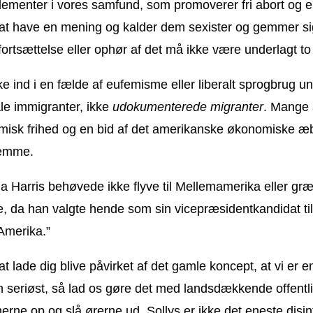
elementer i vores samfund, som promoverer fri abort og e
at have en mening og kalder dem sexister og gemmer sig
fortsættelse eller ophør af det må ikke være underlagt to f
kke ind i en fælde af eufemisme eller liberalt sprogbr
ale immigranter, ikke
udokumenterede migranter
. Mange 
omisk frihed og en bid af det amerikanske økonomiske æb
stemme.
a Harris behøvede ikke flyve til Mellemamerika eller græ
 da han valgte hende som sin vicepræsidentkandidat tilb
Amerika.”
t lade dig blive påvirket af det gamle koncept, at vi er 
n seriøst, så lad os gøre det med landsdækkende offentlig
e op og slå ørerne ud. Sollys er ikke det eneste disinfe