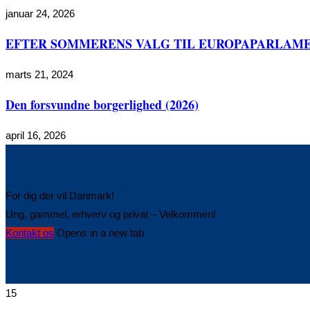
januar 24, 2026
EFTER SOMMERENS VALG TIL EUROPAPARLAME
marts 21, 2024
Den forsvundne borgerlighed (2026)
april 16, 2026
For dig der vil Danmark!
Ung, gammel, erhverv og privat – Velkommen!
Kontakt os
Opens in a new tab
15