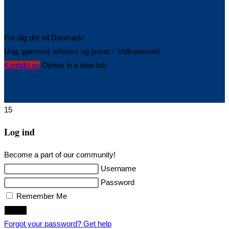
For dig der vil Danmark!
Ung, gammel, erhverv og privat – Velkommen!
Kontakt os
Opens in a new tab
15
Log ind
Become a part of our community!
Username
Password
Remember Me
Login
Forgot your password? Get help