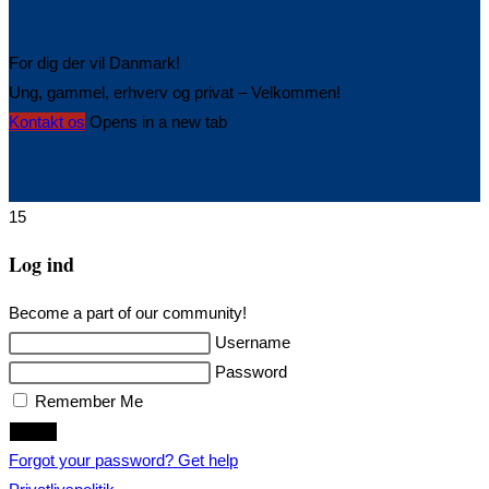
For dig der vil Danmark!
Ung, gammel, erhverv og privat – Velkommen!
Kontakt os
Opens in a new tab
15
Log ind
Become a part of our community!
Username
Password
Remember Me
Login
Forgot your password? Get help