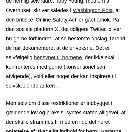
de nemlig selv klare. Toby Young, medlem af
Overhuset, skriver således i
Washington Post
, at
den britiske ‘Online Safety Act’ er gået amok. På
den sociale platform X, det tidligere Twitter, bliver
brugerne forhindret i at se bestemte opslag, førend
de har dokumenteret at de er voksne. Det er
selvfølgelig
hensynet til børnene
, der ikke skal
konfronteres med porno (konventionel som
afvigende), vold eller noget der kan inspirere til
selvskadende adfærd.
Men selv om disse restriktioner er indbygget i
gældende lov og praksis, syntes staten alligevel, at
der skulle strammes til med en ilde defineret
opfattelse af ‘skadeligt indhold for børn’. Bøderne