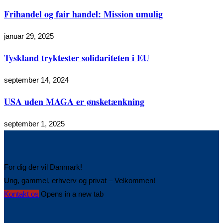
Frihandel og fair handel: Mission umulig
januar 29, 2025
Tyskland tryktester solidariteten i EU
september 14, 2024
USA uden MAGA er ønsketænkning
september 1, 2025
For dig der vil Danmark!
Ung, gammel, erhverv og privat – Velkommen!
Kontakt os
Opens in a new tab