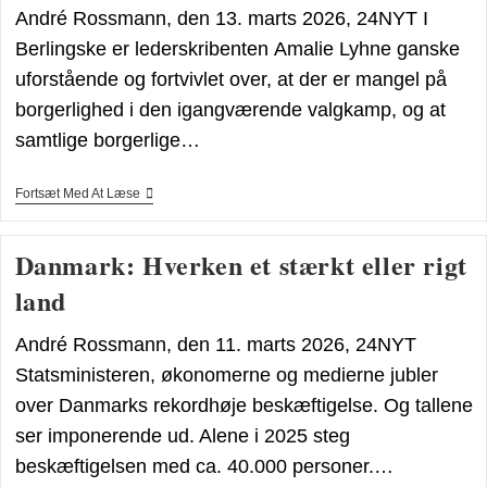
André Rossmann, den 13. marts 2026, 24NYT I
Berlingske er lederskribenten Amalie Lyhne ganske
uforstående og fortvivlet over, at der er mangel på
borgerlighed i den igangværende valgkamp, og at
samtlige borgerlige…
De
Fortsæt Med At Læse
Borgerlige
Tør
Ikke
Danmark: Hverken et stærkt eller rigt
Se
Virkeligheden
land
I
Øjnene
André Rossmann, den 11. marts 2026, 24NYT
Statsministeren, økonomerne og medierne jubler
over Danmarks rekordhøje beskæftigelse. Og tallene
ser imponerende ud. Alene i 2025 steg
beskæftigelsen med ca. 40.000 personer.…