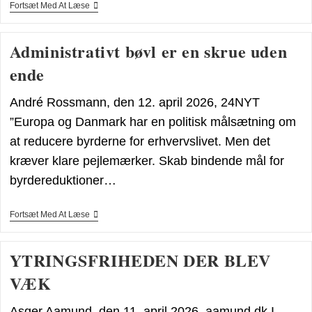
Københavns
Fortsæt Med At Læse
Kommune
Styrker
Samarbejdet
Administrativt bøvl er en skrue uden
Med
Dansk
ende
Jødisk
Museum
Om
André Rossmann, den 12. april 2026, 24NYT
Forebyggelsen
Af
”Europa og Danmark har en politisk mål­sætning om
Antisemitisme
at reducere byrderne for erhvervslivet. Men det
kræver klare pejlemærker. Skab bindende mål for
byrdereduktioner…
Administrativt
Fortsæt Med At Læse
Bøvl
Er
En
YTRINGSFRIHEDEN DER BLEV
Skrue
Uden
VÆK
Ende
Asger Aamund, den 11. april 2026, aamund.dk I