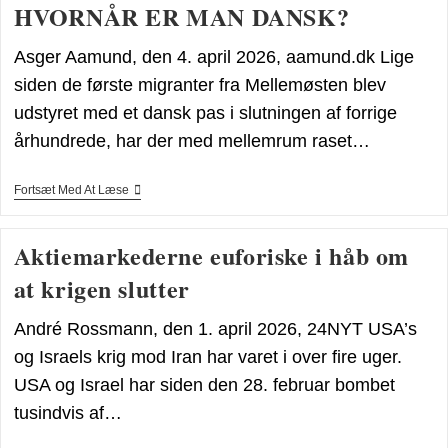
HVORNÅR ER MAN DANSK?
Fra
Børsen
Asger Aamund, den 4. april 2026, aamund.dk Lige
siden de første migranter fra Mellemøsten blev
udstyret med et dansk pas i slutningen af forrige
århundrede, har der med mellemrum raset…
HVORNÅR
Fortsæt Med At Læse
ER
MAN
DANSK?
Aktiemarkederne euforiske i håb om
at krigen slutter
André Rossmann, den 1. april 2026, 24NYT USA’s
og Israels krig mod Iran har varet i over fire uger.
USA og Israel har siden den 28. februar bombet
tusindvis af…