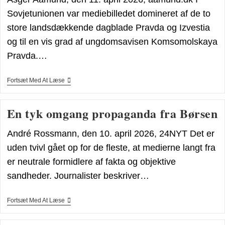
Sovjetunionen var mediebilledet domineret af de to
store landsdækkende dagblade Pravda og Izvestia
og til en vis grad af ungdomsavisen Komsomolskaya
Pravda.…
YTRINGSFRIHEDEN
Fortsæt Med At Læse
DER
BLEV
VÆK
En tyk omgang propaganda fra Børsen
André Rossmann, den 10. april 2026, 24NYT Det er
uden tvivl gået op for de fleste, at medierne langt fra
er neutrale formidlere af fakta og objektive
sandheder. Journalister beskriver…
En
Fortsæt Med At Læse
Tyk
Omgang
Propaganda