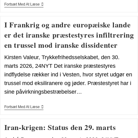
Aktiemarkederne
Fortsæt Med At Læse
Euforiske
I
Håb
I Frankrig og andre europæiske lande
Om
At
er det iranske præstestyres infiltrering
Krigen
Slutter
en trussel mod iranske dissidenter
Kirsten Valeur, Trykkefrihedsselskabet, den 30.
marts 2026, 24NYT Det iranske præstestyres
indflydelse rækker ind i Vesten, hvor styret udgør en
trussel mod eksiliranere og jøder. Præstestyret har i
sine påvirkningsbestræbelser…
I
Fortsæt Med At Læse
Frankrig
Og
Andre
Iran-krigen: Status den 29. marts
Europæiske
Lande
Er