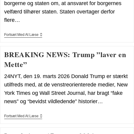
borgerne og staten om, at ansvaret for borgernes
velfærd tilhører staten. Staten overtager derfor
flere…
Formynderstaten
Fortsæt Med At Læse
I
Vild
Vækst
BREAKING NEWS: Trump ”laver en
(2026)
Mette”
24NYT, den 19. marts 2026 Donald Trump er stærkt
utilfreds med, at de venstreorienterede medier, New
York Times og Wall Street Journal, har bragt “fake
news” og “bevidst vildledende” historier…
BREAKING
Fortsæt Med At Læse
NEWS:
Trump
”laver