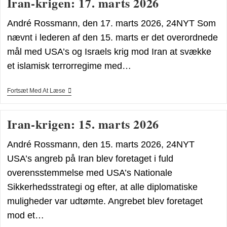
Iran-krigen: 17. marts 2026
En
Mette”
André Rossmann, den 17. marts 2026, 24NYT Som
nævnt i lederen af den 15. marts er det overordnede
mål med USA’s og Israels krig mod Iran at svække
et islamisk terrorregime med…
Iran-
Fortsæt Med At Læse
Krigen:
17.
Marts
Iran-krigen: 15. marts 2026
2026
André Rossmann, den 15. marts 2026, 24NYT
USA’s angreb på Iran blev foretaget i fuld
overensstemmelse med USA’s Nationale
Sikkerhedsstrategi og efter, at alle diplomatiske
muligheder var udtømte. Angrebet blev foretaget
mod et…