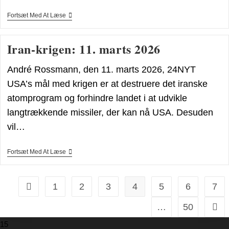
Danmark:
Fortsæt Med At Læse
Hverken
Et
Stærkt
Iran-krigen: 11. marts 2026
Eller
Rigt
Land
André Rossmann, den 11. marts 2026, 24NYT
USA’s mål med krigen er at destruere det iranske
atomprogram og forhindre landet i at udvikle
langtrækkende missiler, der kan nå USA. Desuden
vil…
Iran-
Fortsæt Med At Læse
Krigen:
11.
Marts
2026
1
2
3
4
5
6
7
Go to the previous page
…
50
Go t
15