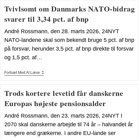
DEMOKRATURETS
Tvivlsomt om Danmarks NATO-bidrag
FESTDAG
svarer til 3,34 pct. af bnp
André Rossmann, den 28. marts 2026, 24NYT
NATO-landene skal som bekendt bruge 5 pct. af bnp
på forsvar, herunder 3,5 pct. af bnp direkte til forsvar
og 1,5 pct. af…
Tvivlsomt
Fortsæt Med At Læse
Om
Danmarks
NATO-
Trods kortere levetid får danskerne
Bidrag
Svarer
Europas højeste pensionsalder
Til
3,34
Pct.
André Rossmann, den 23. marts 2026, 24NYT I
Af
Bnp
2070 skal danskerne arbejde til 74 år – halvandet år
længere end grækerne. I andre EU-lande ser