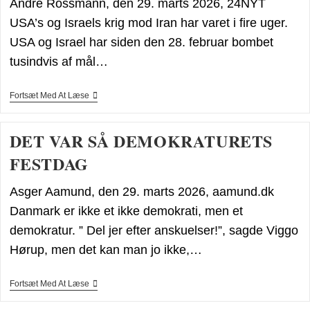
André Rossmann, den 29. marts 2026, 24NYT
Det
Iranske
USA’s og Israels krig mod Iran har varet i fire uger.
Præstestyres
USA og Israel har siden den 28. februar bombet
Infiltrering
En
tusindvis af mål…
Trussel
Mod
Iranske
Iran-
Fortsæt Med At Læse
Dissidenter
Krigen:
Status
Den
DET VAR SÅ DEMOKRATURETS
29.
Marts
FESTDAG
Asger Aamund, den 29. marts 2026, aamund.dk
Danmark er ikke et ikke demokrati, men et
demokratur. ” Del jer efter anskuelser!”, sagde Viggo
Hørup, men det kan man jo ikke,…
DET
Fortsæt Med At Læse
VAR
SÅ