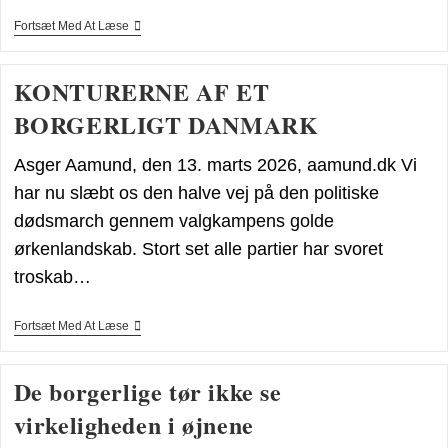
Iran-
Fortsæt Med At Læse
Krigen:
15.
Marts
KONTURERNE AF ET
2026
BORGERLIGT DANMARK
Asger Aamund, den 13. marts 2026, aamund.dk Vi
har nu slæbt os den halve vej på den politiske
dødsmarch gennem valgkampens golde
ørkenlandskab. Stort set alle partier har svoret
troskab…
KONTURERNE
Fortsæt Med At Læse
AF
ET
BORGERLIGT
De borgerlige tør ikke se
DANMARK
virkeligheden i øjnene