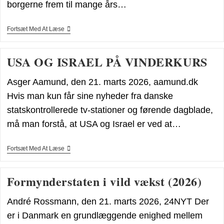
borgerne frem til mange års…
Trods
Fortsæt Med At Læse
Kortere
Levetid
Får
USA OG ISRAEL PÅ VINDERKURS
Danskerne
Europas
Højeste
Asger Aamund, den 21. marts 2026, aamund.dk
Pensionsalder
Hvis man kun får sine nyheder fra danske
statskontrollerede tv-stationer og førende dagblade,
må man forstå, at USA og Israel er ved at…
USA
Fortsæt Med At Læse
OG
ISRAEL
PÅ
Formynderstaten i vild vækst (2026)
VINDERKURS
André Rossmann, den 21. marts 2026, 24NYT Der
er i Danmark en grundlæggende enighed mellem